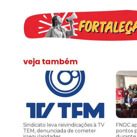
veja também
Sindicato leva reivindicações à TV TEM, denunciada de 
FNDC aprov
Sindicato leva reivindicações à TV
FNDC ap
TEM, denunciada de cometer
pontos p
irregularidades
durante 