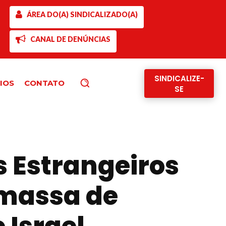
ÁREA DO(A) SINDICALIZADO(A)
CANAL DE DENÚNCIAS
SINDICALIZE-
IOS
CONTATO
Pesquisar
SE
 Estrangeiros
 massa de