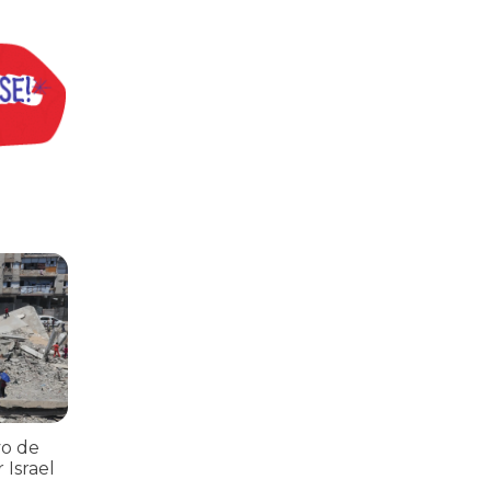
ria Nacional
 112 pessoas assassinadas por Israel em 2023, num único ataque aér
vo de
 Israel