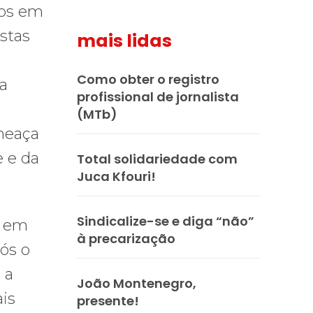
ros em
istas
mais lidas
Como obter o registro
da
profissional de jornalista
(MTb)
ameaça
 e da
Total solidariedade com
Juca Kfouri!
Sindicalize-se e diga “não”
s em
à precarização
ós o
 a
João Montenegro,
ais
presente!