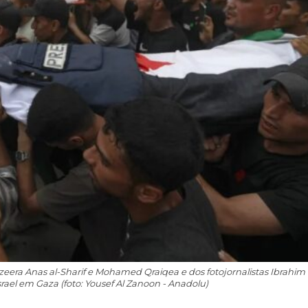
zeera Anas al-Sharif e Mohamed Qraiqea e dos fotojornalistas Ibrahim 
el em Gaza (foto: Yousef Al Zanoon - Anadolu)