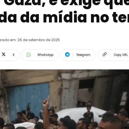
 Gaza, e exige que
a da mídia no ter
erado em:
26 de setembro de 2025
X
WhatsApp
Telegram
Copy URL