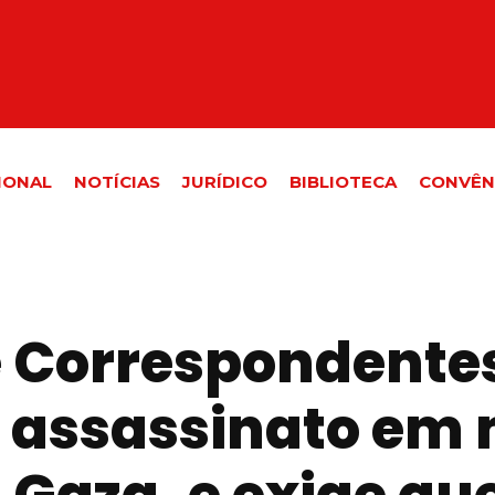
IONAL
NOTÍCIAS
JURÍDICO
BIBLIOTECA
CONVÊN
 Correspondentes
 assassinato em