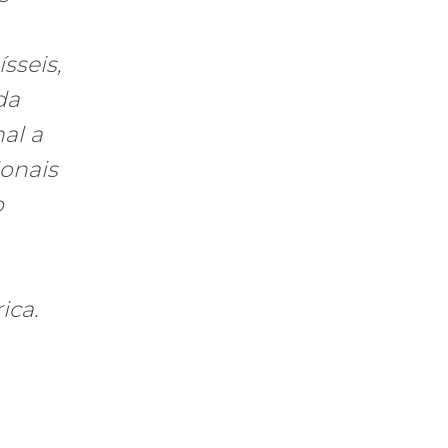
sseis,
da
al a
ionais
o
ica.