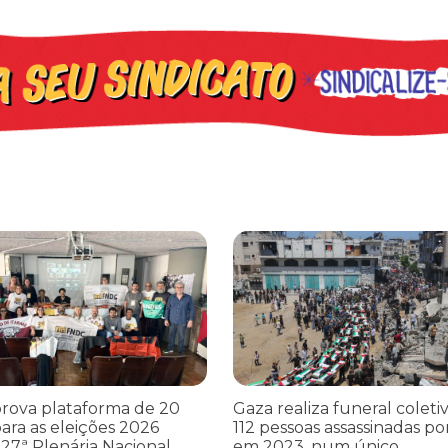
cometer irregularidades
a plataforma de 20 pontos para as eleições 2026 durante 27ª Plená
Gaza realiza funeral coletivo de
rova plataforma de 20
Gaza realiza funeral coleti
ara as eleições 2026
112 pessoas assassinadas por
27ª Plenária Nacional
em 2023, num único...