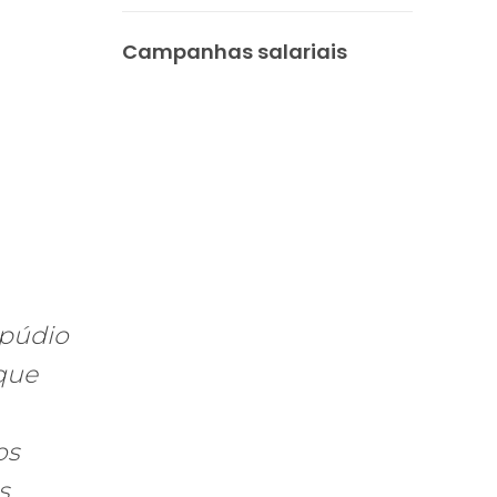
Campanhas salariais
epúdio
 que
os
s