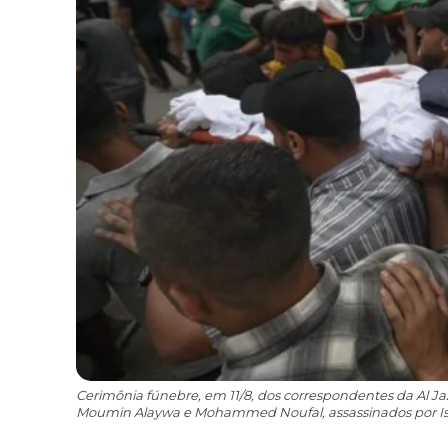
Cerimônia fúnebre, em 11/8, dos correspondentes da Al Ja
Moumin Alaywa e Mohammed Noufal, assassinados por Isra