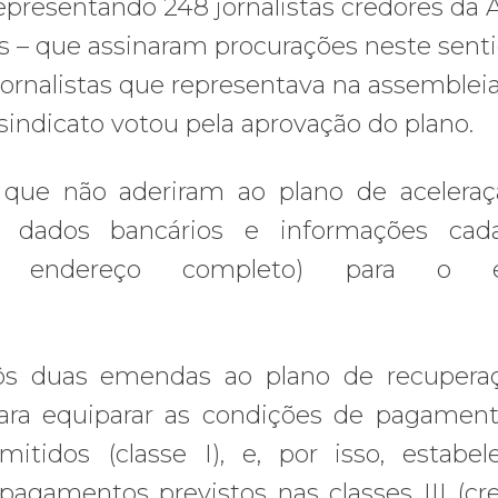
presentando 248 jornalistas credores da A
s – que assinaram procurações neste senti
ornalistas que representava na assembleia
o sindicato votou pela aprovação do plano.
s que não aderiram ao plano de acelera
dados bancários e informações cadas
 endereço completo) para o e
pôs duas emendas ao plano de recupera
para equiparar as condições de pagamen
mitidos (classe I), e, por isso, estabel
pagamentos previstos nas classes III (cr