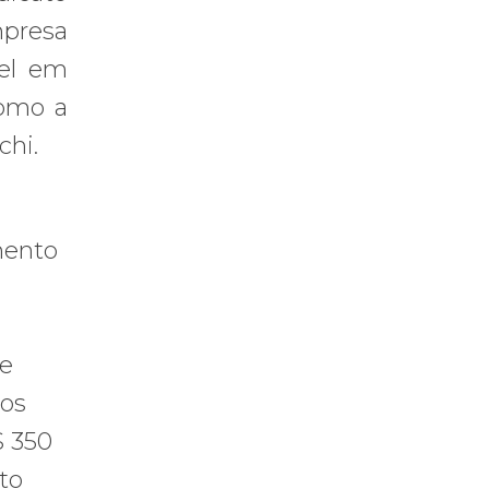
mpresa
vel em
como a
chi.
mento
De
los
$ 350
to