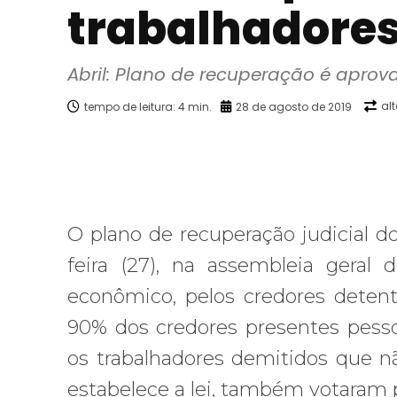
trabalhadore
Abril: Plano de recuperação é apro
al
tempo de leitura:
4
min.
28 de agosto de 2019
Facebook
X
Compartilhado
O plano de recuperação judicial do
feira (27), na assembleia geral 
econômico, pelos credores detent
90% dos credores presentes pesso
os trabalhadores demitidos que n
estabelece a lei, também votaram 