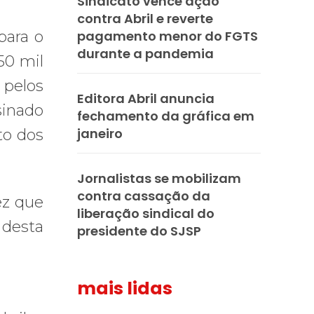
Sindicato vence ação
contra Abril e reverte
para o
pagamento menor do FGTS
durante a pandemia
50 mil
 pelos
Editora Abril anuncia
sinado
fechamento da gráfica em
janeiro
to dos
Jornalistas se mobilizam
contra cassação da
ez que
liberação sindical do
 desta
presidente do SJSP
mais lidas