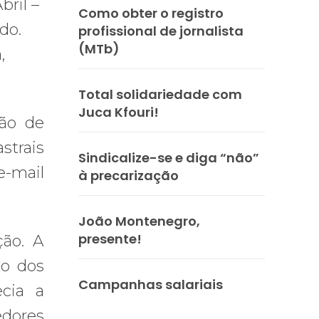
bril –
Como obter o registro
do.
profissional de jornalista
(MTb)
,
Total solidariedade com
Juca Kfouri!
ção de
trais
Sindicalize-se e diga “não”
-mail
à precarização
João Montenegro,
presente!
ção. A
to dos
Campanhas salariais
ecia a
edores