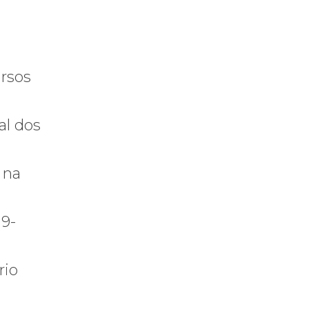
ursos
al dos
 na
19-
rio