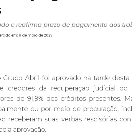
s
vado e reafirma prazo de pagamento aos tr
terado em:
9 de maio de 2023
WhatsApp
Telegram
Copy URL
E
 Grupo Abril foi aprovado na tarde desta 
de credores da recuperação judicial do
ores de 91,9% dos créditos presentes. M
almente ou por meio de procuração, inc
ão receberam suas verbas rescisórias co
pela aprovação.