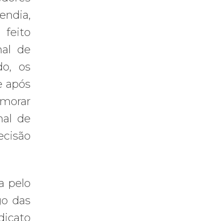
endia,
feito
nal de
do, os
e após
emorar
nal de
ecisão
a pelo
go das
dicato