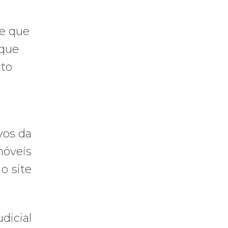
 e que
 que
ato
vos da
móveis
o site
dicial