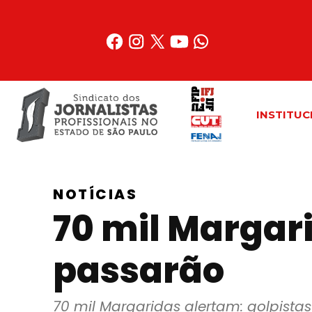
Acessar
o
conteúdo
INSTITUC
NOTÍCIAS
70 mil Margar
passarão
70 mil Margaridas alertam: golpista