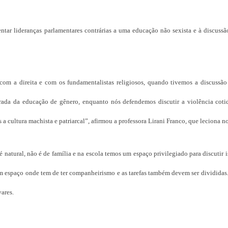
ntar lideranças parlamentares contrárias a uma educação não sexista e à discuss
om a direita e com os fundamentalistas religiosos, quando tivemos a discussão
irada da educação de gênero, enquanto nós defendemos discutir a violência coti
a cultura machista e patriarcal”, afirmou a professora Lirani Franco, que leciona n
natural, não é de família e na escola temos um espaço privilegiado para discutir i
um espaço onde tem de ter companheirismo e as tarefas também devem ser dividida
vares.