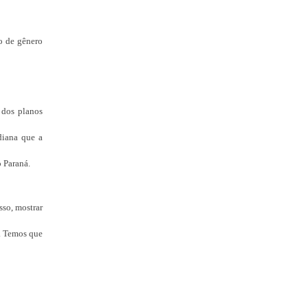
ão de gênero
 dos planos
diana que a
o Paraná.
sso, mostrar
s. Temos que