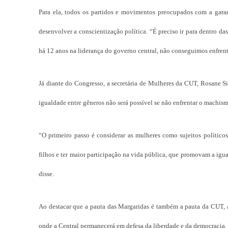
Para ela, todos os partidos e movimentos preocupados com a garan
desenvolver a conscientização política. “É preciso ir para dentro das
há 12 anos na liderança do governo central, não conseguimos enfren
Já diante do Congresso, a secretária de Mulheres da CUT, Rosane S
igualdade entre gêneros não será possível se não enfrentar o machism
“O primeiro passo é considerar as mulheres como sujeitos político
filhos e ter maior participação na vida pública, que promovam a i
disse.
Ao destacar que a pauta das Margaridas é também a pauta da CUT, a 
onde a Central permanecerá em defesa da liberdade e da democracia.