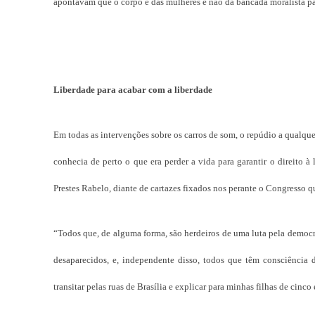
apontavam que o corpo é das mulheres e não da bancada moralista par
Liberdade para acabar com a liberdade
Em todas as intervenções sobre os carros de som, o repúdio a qualqu
conhecia de perto o que era perder a vida para garantir o direito à
Prestes Rabelo, diante de cartazes fixados nos perante o Congresso q
“Todos que, de alguma forma, são herdeiros de uma luta pela democra
desaparecidos, e, independente disso, todos que têm consciência 
transitar pelas ruas de Brasília e explicar para minhas filhas de cinc