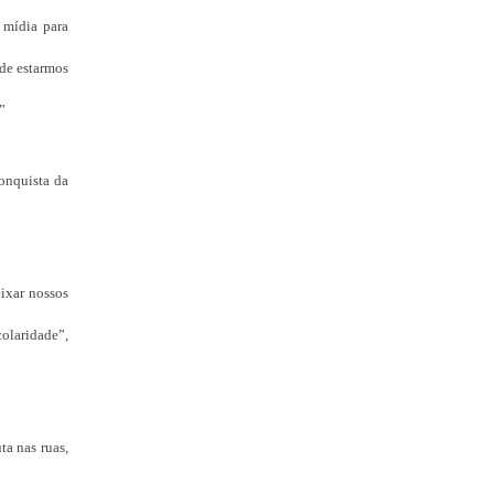
 mídia para
 de estarmos
”
onquista da
ixar nossos
olaridade”,
ta nas ruas,