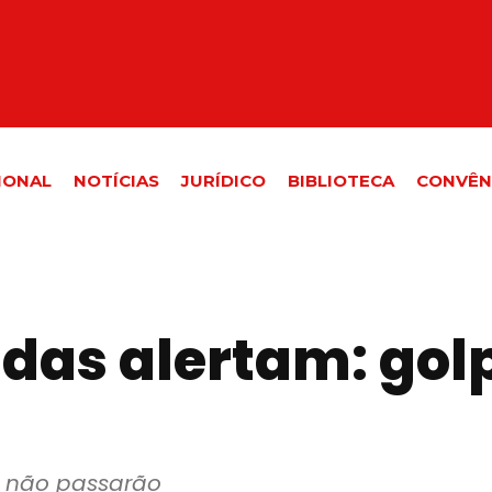
IONAL
NOTÍCIAS
JURÍDICO
BIBLIOTECA
CONVÊN
idas alertam: gol
s não passarão