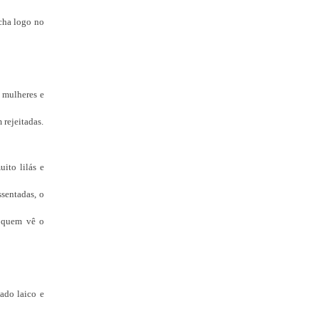
ncha logo no
 mulheres e
 rejeitadas.
ito lilás e
ssentadas, o
a quem vê o
ado laico e