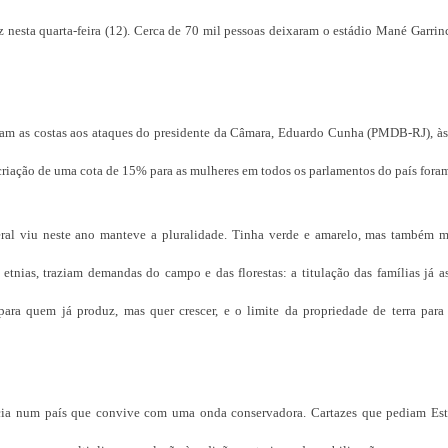
 nesta quarta-feira (12). Cerca de 70 mil pessoas deixaram o estádio Mané Garri
aram as costas aos ataques do presidente da Câmara, Eduardo Cunha (PMDB-RJ), às
riação de uma cota de 15% para as mulheres em todos os parlamentos do país foram
deral viu neste ano manteve a pluralidade. Tinha verde e amarelo, mas também mu
etnias, traziam demandas do campo e das florestas: a titulação das famílias já a
para quem já produz, mas quer crescer, e o limite da propriedade de terra par
cia num país que convive com uma onda conservadora. Cartazes que pediam Est