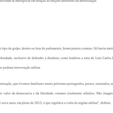
eceram se multiplicar em relação às edições anteriores da mobilização.
er tipo de golpe, dentro ou fora do parlamento, foram pontos comuns. Ali havia mui
 liberdade, inclusive de defender a ditadura, como lembrou a neta de Luís Carlos 
ue pediam intervenção militar.
tização, que tivemos familiares muito próximos perseguidos, presos, torturados, 
do valor da democracia e da liberdade, estamos totalmente atônitos. Não imagin
o e nove anos, em pleno de 2015, o que significa a volta do regime militar”, definiu.