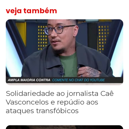
veja também
Solidariedade ao jornalista Caê Vasconcelos e repúdio aos ataque
Solidariedade ao jornalista Caê
Vasconcelos e repúdio aos
ataques transfóbicos
“Funeral para toda Gaza” — enquanto o Conselho da Paz criado por