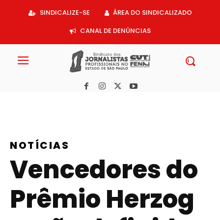
Acessar
SINDICALIZE-SE
ÁREA DO SINDICALIZADO
o
conteúdo
CANAL DE DENÚNCIAS
NOTÍCIAS
Vencedores do
Prêmio Herzog