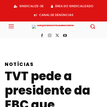
Acessar
SINDICALIZE-SE
ÁREA DO SINDICALIZADO
o
conteúdo
CANAL DE DENÚNCIAS
NOTÍCIAS
TVT pede a
presidente da
EBC que