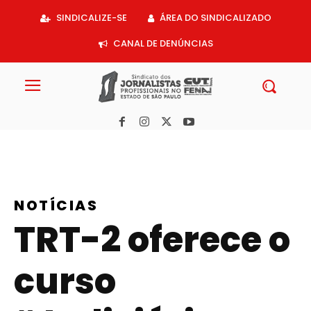
Acessar
SINDICALIZE-SE
ÁREA DO SINDICALIZADO
o
conteúdo
CANAL DE DENÚNCIAS
NOTÍCIAS
TRT-2 oferece o
curso