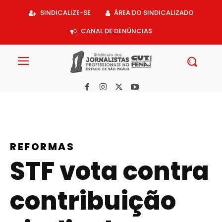
Acessar
SINDICALIZE-SE
ÁREA DO SINDICALIZADO
o
conteúdo
CANAL DE DENÚNCIAS
REFORMAS
STF vota contra
contribuição