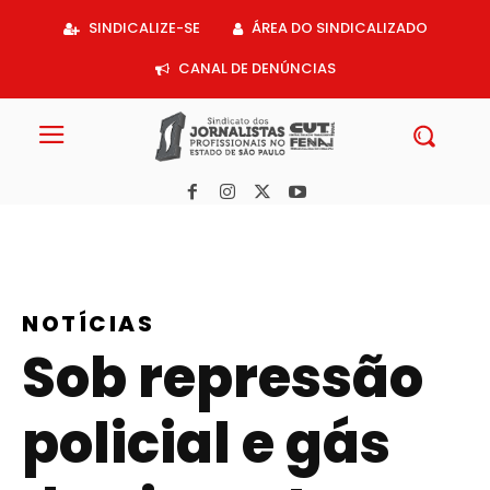
Acessar
SINDICALIZE-SE
ÁREA DO SINDICALIZADO
o
conteúdo
CANAL DE DENÚNCIAS
NOTÍCIAS
Sob repressão
policial e gás