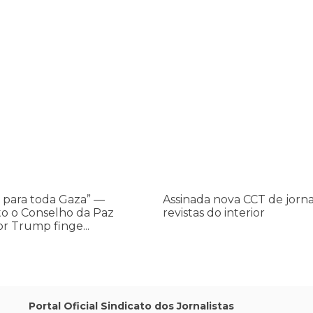
os ataques transfóbicos
ara toda Gaza” — enquanto o Conselho da Paz criado por Trump finge 
Assinada nova CCT de jornais e re
Assinada
nova
CCT
de
jornais
e
revistas
do
 para toda Gaza” —
Assinada nova CCT de jorna
interior
o o Conselho da Paz
revistas do interior
or Trump finge...
,
Portal Oficial Sindicato dos Jornalistas