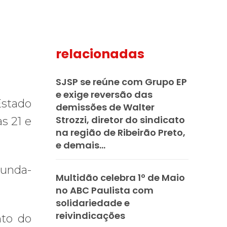
relacionadas
mail
SJSP se reúne com Grupo EP
e exige reversão das
Estado
demissões de Walter
Strozzi, diretor do sindicato
s 21 e
na região de Ribeirão Preto,
e demais...
gunda-
Multidão celebra 1º de Maio
no ABC Paulista com
solidariedade e
reivindicações
nto do