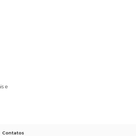
praticar diplomacia, Israel intensifica assassinatos
vistas do interior
is e
Contatos