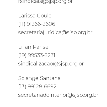
rsindicais@sjsp.org.br
Larissa Gould
(11) 91366-3606
secretariajuridica@sjsp.org.br
Lílian Parise
(19) 99533-5231
sindicalizacao@sjsp.org.br
Solange Santana
(13) 99128-6692
secretariadointerior@sjsp.org.br