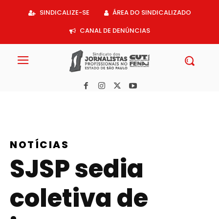
Acessar
SINDICALIZE-SE
ÁREA DO SINDICALIZADO
o
conteúdo
CANAL DE DENÚNCIAS
NOTÍCIAS
SJSP sedia
coletiva de