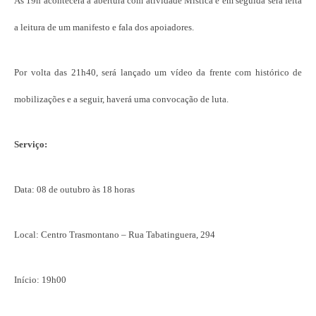
Às 19h acontecerá a abertura com atividade Mística e em seguida será feita
a leitura de um manifesto e fala dos apoiadores.
Por volta das 21h40, será lançado um vídeo da frente com histórico de
mobilizações e a seguir, haverá uma convocação de luta.
Serviço:
Data: 08 de outubro às 18 horas
Local: Centro Trasmontano – Rua Tabatinguera, 294
Início: 19h00