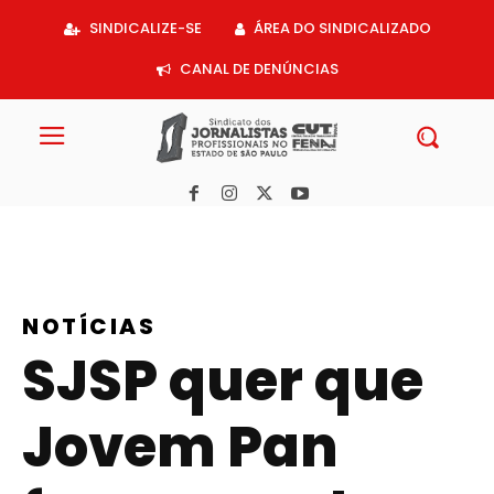
Acessar
SINDICALIZE-SE
ÁREA DO SINDICALIZADO
o
conteúdo
CANAL DE DENÚNCIAS
NOTÍCIAS
SJSP quer que
Jovem Pan