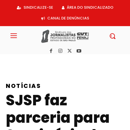
Acessar
SINDICALIZE-SE
ÁREA DO SINDICALIZADO
o
conteúdo
CANAL DE DENÚNCIAS
NOTÍCIAS
SJSP faz
parceria para