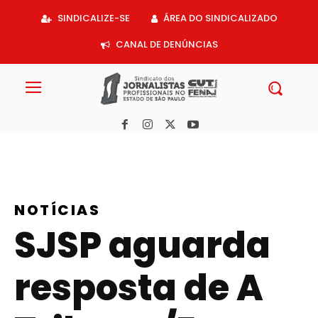
Acessar
SINDICALIZE-SE
ÁREA DO SINDICALIZADO
o
conteúdo
CANAL DE DENÚNCIAS
NOTÍCIAS
SJSP aguarda
resposta de A