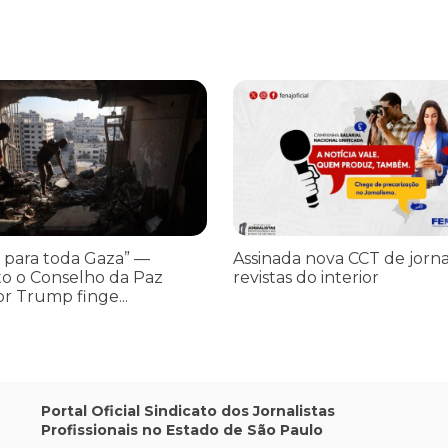
os ataques transfóbicos
ara toda Gaza” — enquanto o Conselho da Paz criado por Trump finge 
Assinada nova CCT de jornais e re
 para toda Gaza” —
Assinada nova CCT de jorna
o o Conselho da Paz
revistas do interior
or Trump finge...
Portal Oficial Sindicato dos Jornalistas
Profissionais no Estado de São Paulo