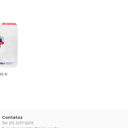
praticar diplomacia, Israel intensifica assassinatos
vistas do interior
is e
Contatos
Tel: (11) 3217-6299