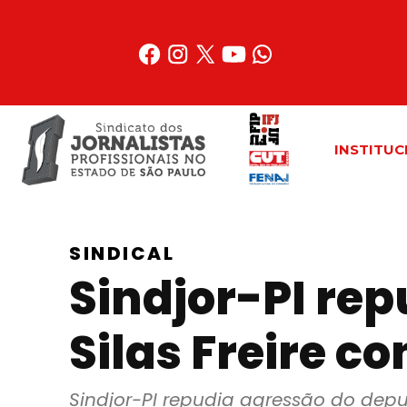
Acessar
o
conteúdo
INSTITUC
SINDICAL
Sindjor-PI re
Silas Freire co
Sindjor-PI repudia agressão do deput