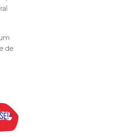
ral
 um
de de