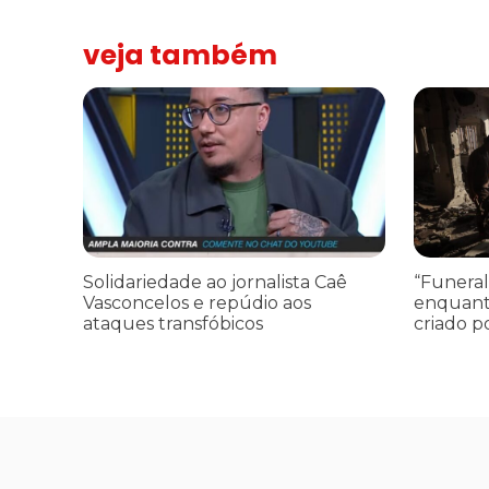
veja também
Solidariedade ao jornalista Caê Vasconcelos e repúdio a
“Funeral p
Solidariedade ao jornalista Caê
“Funeral
Vasconcelos e repúdio aos
enquant
ataques transfóbicos
criado p