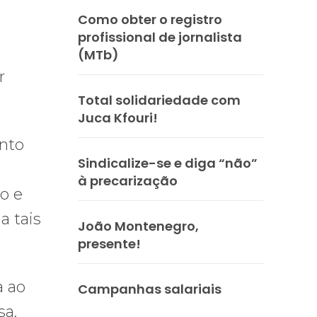
Como obter o registro
profissional de jornalista
(MTb)
r
Total solidariedade com
Juca Kfouri!
nto
Sindicalize-se e diga “não”
à precarização
to e
a tais
João Montenegro,
presente!
a ao
Campanhas salariais
sa,