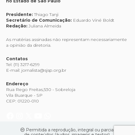
no Estado de São Paulo
Presidente:
Thiago Tanji
Secretário de Comunicação:
Eduardo Viné Boldt
Redação:
Juliana Almeida
As matérias assinadas não representam necessariamente
a opinião da diretoria.
Contatos
Tel: (11) 3217-6299
E-mail: jornalista@sjsp.org.br
Endereço
Rua Rego Freitas,530 - Sobreloja
Vila Buarque - SP
CEP: 01220-010
Permitida a reprodução, integral ou parcial
de conteúdos (áudios, imagens e textos),