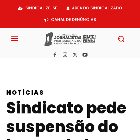
Acessar
SINDICALIZE-SE
ÁREA DO SINDICALIZADO
o
conteúdo
CANAL DE DENÚNCIAS
NOTÍCIAS
Sindicato pede
suspensão do