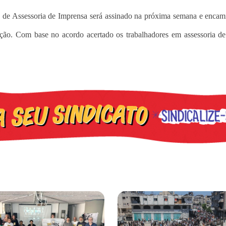
 de Assessoria de Imprensa será assinado na próxima semana e enca
ação. Com base no acordo acertado os trabalhadores em assessoria d
cometer irregularidades
a plataforma de 20 pontos para as eleições 2026 durante 27ª Plená
Gaza realiza funeral coletivo de