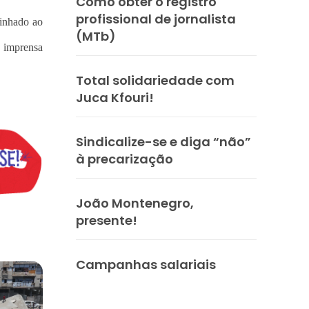
Como obter o registro
profissional de jornalista
minhado ao
(MTb)
e imprensa
Total solidariedade com
Juca Kfouri!
Sindicalize-se e diga “não”
à precarização
João Montenegro,
presente!
Campanhas salariais
ria Nacional
 112 pessoas assassinadas por Israel em 2023, num único ataque aér