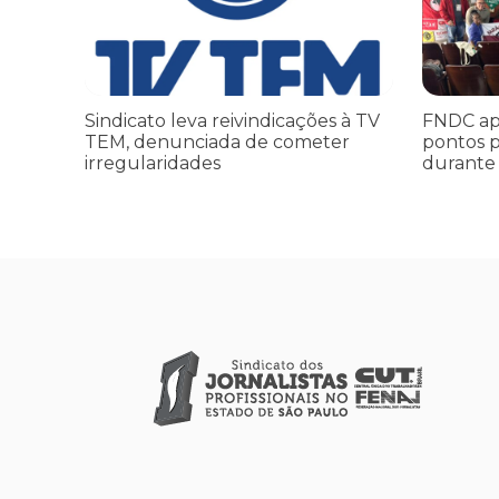
Sindicato leva reivindicações à TV
FNDC ap
TEM, denunciada de cometer
pontos p
irregularidades
durante 