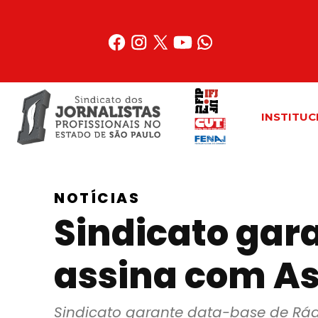
Acessar
o
conteúdo
INSTITUC
NOTÍCIAS
Sindicato gar
assina com As
Sindicato garante data-base de Rád