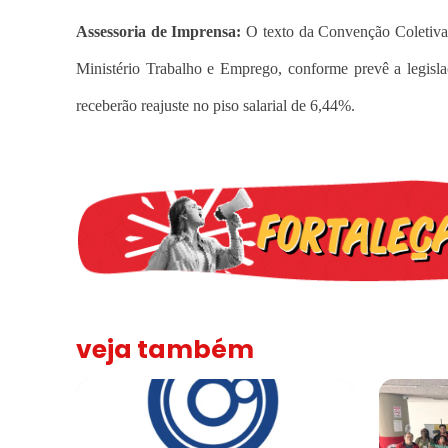
Assessoria de Imprensa:
O texto da Convenção Coletiva
Ministério Trabalho e Emprego, conforme prevê a legisl
receberão reajuste no piso salarial de 6,44%.
veja também
Sindicato leva reivindicações à TV TEM, denunciada de 
FNDC aprov