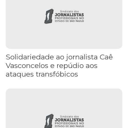
Solidariedade ao jornalista Caê
Vasconcelos e repúdio aos
ataques transfóbicos
“Funeral para toda Gaza” — enquanto o Conselho da Paz criado por