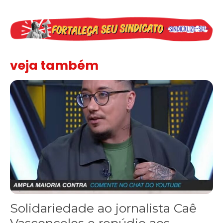
veja também
Solidariedade ao jornalista Caê Vasconcelos e repúdio aos ataque
Solidariedade ao jornalista Caê
Vasconcelos e repúdio aos