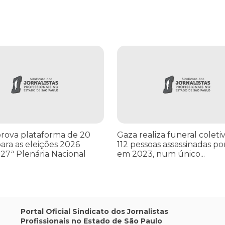
cometer irregularidades
a plataforma de 20 pontos para as eleições 2026 durante 27ª Plená
Gaza realiza funeral coletivo de
rova plataforma de 20
Gaza realiza funeral coleti
ara as eleições 2026
112 pessoas assassinadas por
27ª Plenária Nacional
em 2023, num único...
Portal Oficial Sindicato dos Jornalistas
Profissionais no Estado de São Paulo