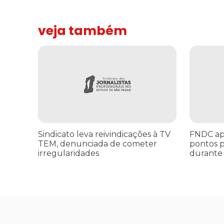
veja também
Sindicato leva reivindicações à TV TEM, denunciada de 
FNDC aprov
Sindicato leva reivindicações à TV
FNDC ap
TEM, denunciada de cometer
pontos p
irregularidades
durante 