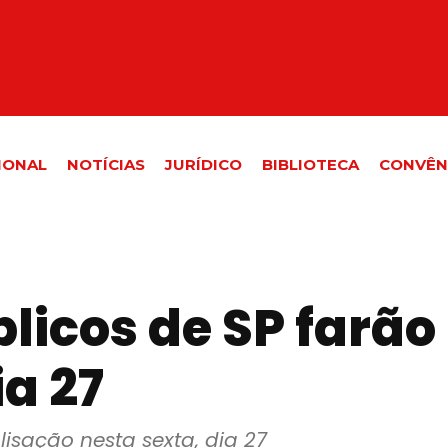
IONAL
NOTÍCIAS
JURÍDICO
BIBLIOTECA
CONVÊN
licos de SP farão
ia 27
lisação nesta sexta, dia 27