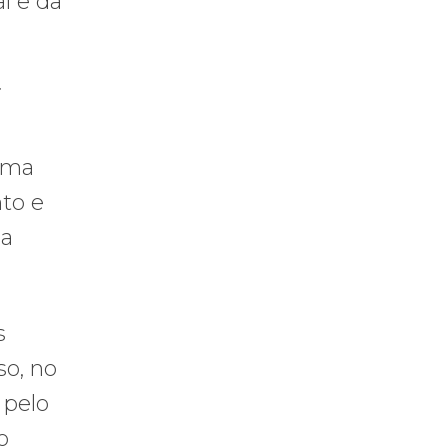
l e da
i
uma
to e
la
s
so, no
 pelo
o