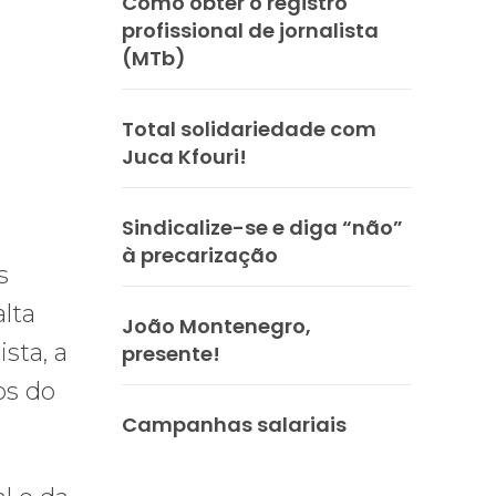
Como obter o registro
profissional de jornalista
(MTb)
Total solidariedade com
Juca Kfouri!
Sindicalize-se e diga “não”
à precarização
s
lta
João Montenegro,
sta, a
presente!
os do
Campanhas salariais