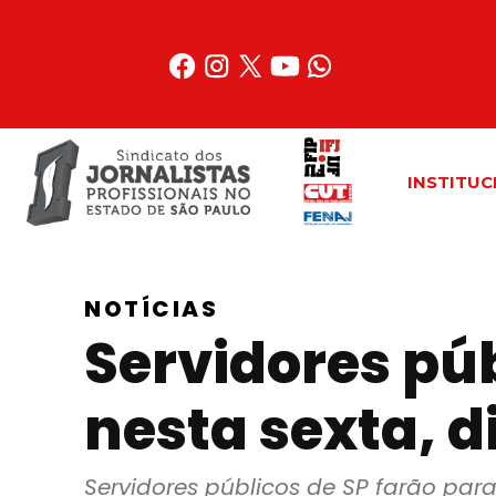
Acessar
o
conteúdo
INSTITUC
NOTÍCIAS
Servidores púb
nesta sexta, d
Servidores públicos de SP farão para