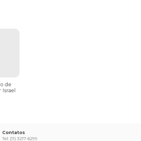
ria Nacional
 112 pessoas assassinadas por Israel em 2023, num único ataque aér
vo de
 Israel
Contatos
Tel: (11) 3217-6299