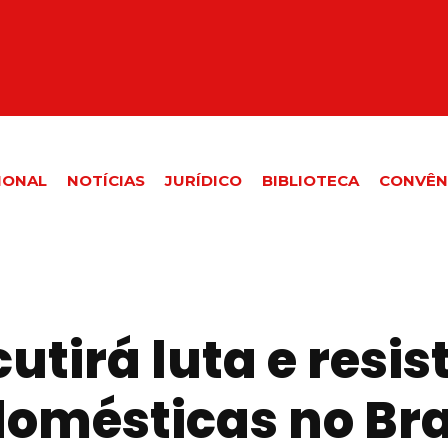
IONAL
NOTÍCIAS
JURÍDICO
BIBLIOTECA
CONVÊN
utirá luta e resis
mésticas no Bra