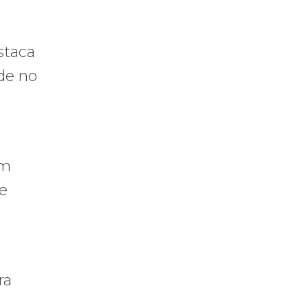
staca
de no
em
se
ra