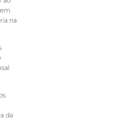
r ao
o em
ria na
s
e
sal
os
ma da