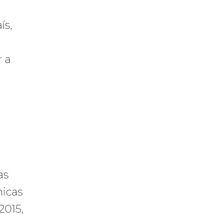
ís,
 a
as
micas
2015,