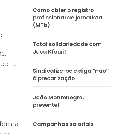
Como obter o registro
profissional de jornalista
-
(MTb)
o.
Total solidariedade com
Juca Kfouri!
s,
todo o
Sindicalize-se e diga “não”
à precarização
João Montenegro,
presente!
eforma
Campanhas salariais