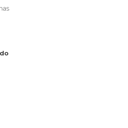
rmas
 do