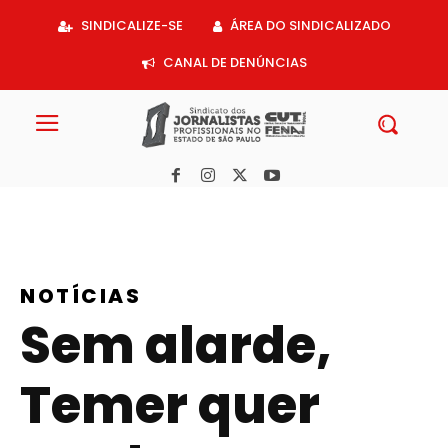
Acessar
SINDICALIZE-SE
ÁREA DO SINDICALIZADO
o
conteúdo
CANAL DE DENÚNCIAS
NOTÍCIAS
Sem alarde,
Temer quer