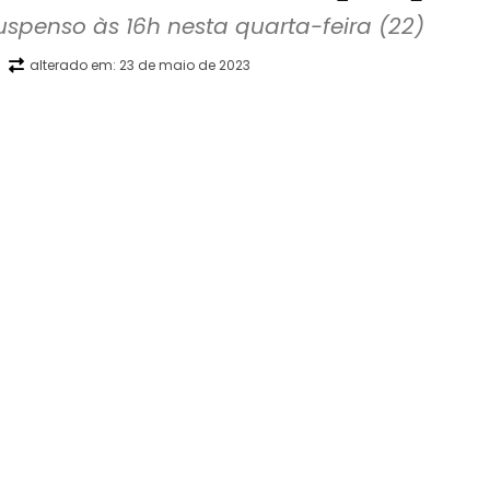
spenso às 16h nesta quarta-feira (22)
alterado em:
23 de maio de 2023
WhatsApp
Telegram
Copy URL
E