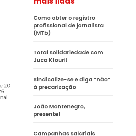
mais lidas
Como obter o registro
profissional de jornalista
(MTb)
s
ntos para as eleições 2026 durante 27ª Plenária Nacional
Total solidariedade com
Juca Kfouri!
Sindicalize-se e diga “não”
e 20
à precarização
26
nal
João Montenegro,
presente!
Campanhas salariais