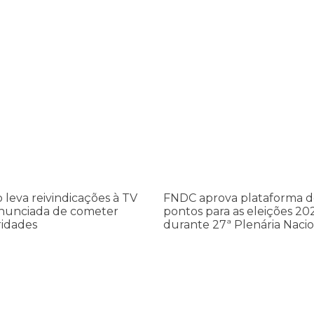
leva reivindicações à TV TEM, denunciada de cometer irregularidade
FNDC aprova plataforma de 20 po
FNDC
aprova
ções
plataforma
de
20
pontos
a
para
as
o leva reivindicações à TV
FNDC aprova plataforma d
eleições
nunciada de cometer
pontos para as eleições 20
dades
2026
ridades
durante 27ª Plenária Nacio
durante
27ª
Plenária
Nacional