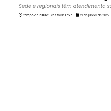
Sede e regionais têm atendimento su
tempo de leitura:
Less than 1
min.
21 de junho de 2022
Facebook
X
Compartilhado