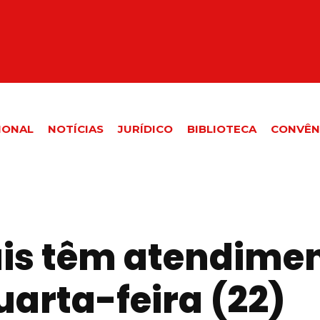
IONAL
NOTÍCIAS
JURÍDICO
BIBLIOTECA
CONVÊN
ais têm atendime
uarta-feira (22)