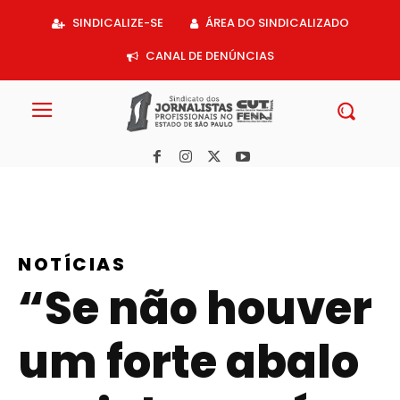
Acessar
SINDICALIZE-SE
ÁREA DO SINDICALIZADO
o
conteúdo
CANAL DE DENÚNCIAS
NOTÍCIAS
“Se não houver
um forte abalo