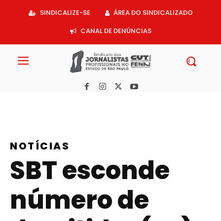
Acessar
SINDICALIZE-SE
ÁREA DO SINDICALIZADO
o
conteúdo
CANAL DE DENÚNCIAS
NOTÍCIAS
SBT esconde
número de