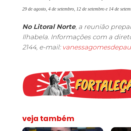
29 de agosto, 4 de setembro, 12 de setembro e 14 de sete
No Litoral Norte
, a reunião prepa
Ilhabela. Informações com a diret
2144, e-mail:
vanessagomesdepau
veja também
Solidariedade ao jornalista Caê Vasconcelos e repúdio a
“Funeral p