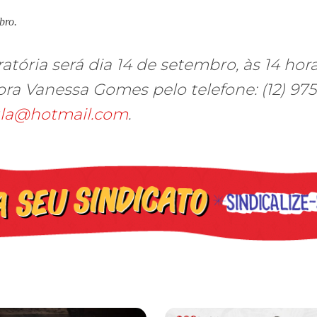
mbro.
ratória será dia 14 de setembro, às 14 hor
ora Vanessa Gomes pelo telefone: (12) 975
la@hotmail.com
.
os ataques transfóbicos
ara toda Gaza” — enquanto o Conselho da Paz criado por Trump finge 
Assinada nova CCT de jornais e re