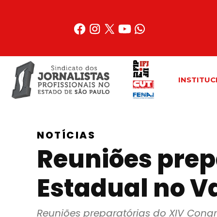
Acessar
o
conteúdo
INSTITUC
NOTÍCIAS
Reuniões prep
Estadual no V
Reuniões preparatórias do XIV Congr