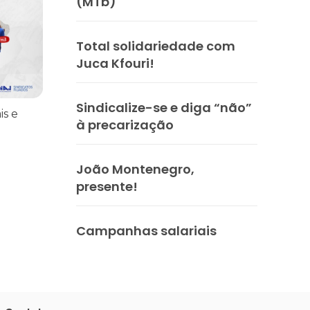
(MTb)
Total solidariedade com
Juca Kfouri!
Sindicalize-se e diga “não”
is e
à precarização
João Montenegro,
presente!
Campanhas salariais