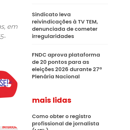
Sindicato leva
reivindicações à TV TEM,
as, em
denunciada de cometer
irregularidades
5-
FNDC aprova plataforma
de 20 pontos para as
eleições 2026 durante 27ª
Plenária Nacional
mais lidas
Como obter o registro
profissional de jornalista
praticar diplomacia, Israel intensifica assassinatos
vistas do interior