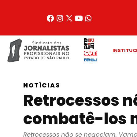
Acessar
o
conteúdo
INSTITUC
NOTÍCIAS
Retrocessos 
combatê-los n
Retrocessos não se negociam. Vamo