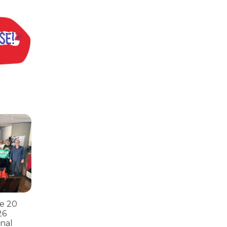
s
ntos para as eleições 2026 durante 27ª Plenária Nacional
e 20
26
nal