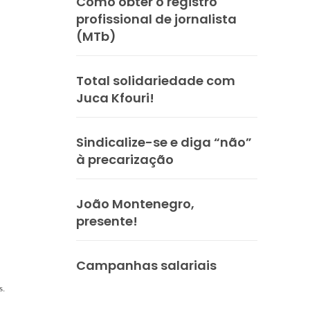
Como obter o registro
profissional de jornalista
(MTb)
Total solidariedade com
Juca Kfouri!
Sindicalize-se e diga “não”
à precarização
João Montenegro,
presente!
Campanhas salariais
s.