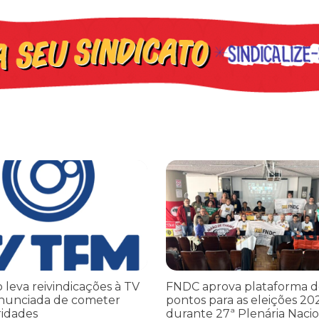
leva reivindicações à TV TEM, denunciada de cometer irregularidade
FNDC aprova plataforma de 20 po
o leva reivindicações à TV
FNDC aprova plataforma d
nunciada de cometer
pontos para as eleições 20
ridades
durante 27ª Plenária Nacio