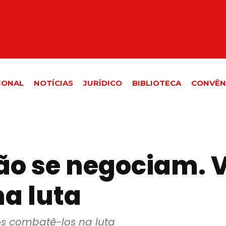
IONAL
NOTÍCIAS
JURÍDICO
BIBLIOTECA
CONVÊN
não se negociam.
a luta
s combatê-los na luta