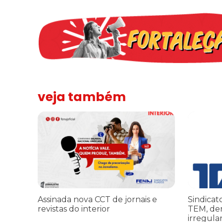
veja também
Assinada nova CCT de jornais e revistas do interior
Sindicato 
Assinada nova CCT de jornais e
Sindicat
revistas do interior
TEM, de
irregula