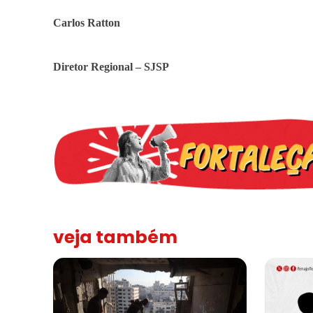
Carlos Ratton
Diretor Regional – SJSP
veja também
“Funeral para toda Gaza” — enquanto o Conselho da Paz cr
Assinada n