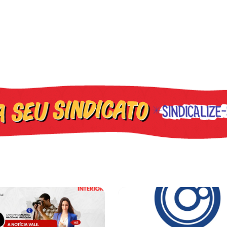
iado por Trump finge praticar diplomacia, Israel intensifica assass
ova CCT de jornais e revistas do interior
Sindicato leva reivindicações à