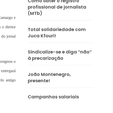
Como obter o registro
profissional de jornalista
(MTb)
 Camargo e
 o diretor
Total solidariedade com
Juca Kfouri!
 do jornal
Sindicalize-se e diga “não”
à precarização
designou o
 entregará
João Montenegro,
presente!
lo antigo
Campanhas salariais