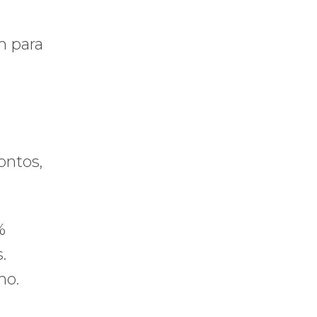
m para
ontos,
%
.
ho.