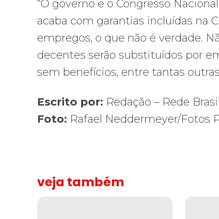
“O governo e o Congresso Naciona
acaba com garantias incluídas na C
empregos, o que não é verdade. N
decentes serão substituídos por em
sem benefícios, entre tantas outras 
Escrito por:
Redação – Rede Brasil
Foto:
Rafael Neddermeyer/Fotos P
veja também
Solidariedade ao jornalista Caê Vasconcelos e repúdio a
Solidariedade
“Funeral p
“Funeral
ao
para