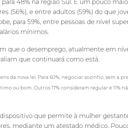
 para 48% na região Sul. É um pouco maio
s (56%), e entre adultos (59%) do que jov
e, para 59%, entre pessoas de nível super
alários mínimos.
mam que o desemprego, atualmente em nív
valiam que continuará como está.
ns da nova lei. Para 60%, negociar sozinho, sem a p
 ótimo ou bom. Outros 17% consideram regular e 11% n
 dispositivo que permite à mulher gestant
lubres, mediante um atestado médico. Pouc