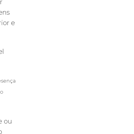
r
ens
ior e
el
resença
ão
e ou
o