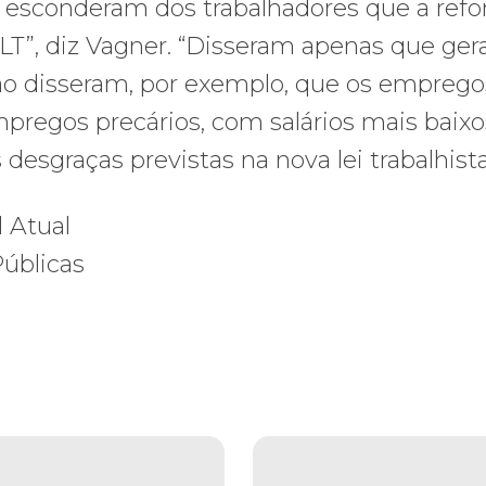
l esconderam dos trabalhadores que a ref
LT”, diz Vagner. “Disseram apenas que gera
ão disseram, por exemplo, que os emprego
pregos precários, com salários mais baixo
desgraças previstas na nova lei trabalhista
 Atual
úblicas
os ataques transfóbicos
ara toda Gaza” — enquanto o Conselho da Paz criado por Trump finge 
Assinada nova CCT de jornais e re
Assinada
nova