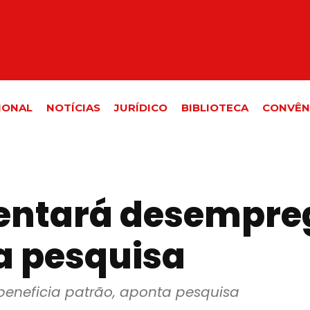
IONAL
NOTÍCIAS
JURÍDICO
BIBLIOTECA
CONVÊN
ntará desemprego
a pesquisa
neficia patrão, aponta pesquisa