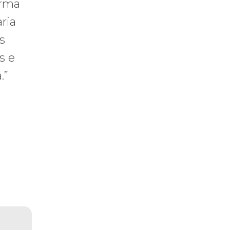
orma
ria
s
s e
.”
praticar diplomacia, Israel intensifica assassinatos
vistas do interior