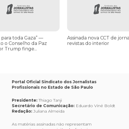
CCT
de
jornais
e
revistas
do
 para toda Gaza” —
Assinada nova CCT de jorna
interior
o o Conselho da Paz
revistas do interior
or Trump finge...
,
Portal Oficial Sindicato dos Jornalistas
Profissionais no Estado de São Paulo
os
Presidente:
Thiago Tanji
Secretário de Comunicação:
Eduardo Viné Boldt
Redação:
Juliana Almeida
As matérias assinadas não representam