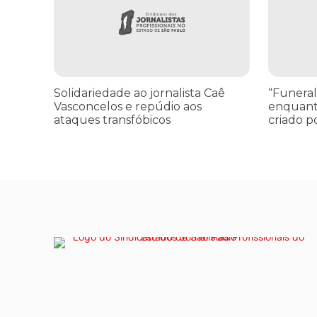
jornalista
toda
Caê
Gaza”
Vasconcelos
—
e
enquanto
repúdio
o
aos
Conselho
Solidariedade ao jornalista Caê
“Funeral
ataques
da
Vasconcelos e repúdio aos
enquant
transfóbicos
Paz
ataques transfóbicos
criado p
criado
por
Trump
finge
praticar
diplomacia
Israel
intensifica
assassinat