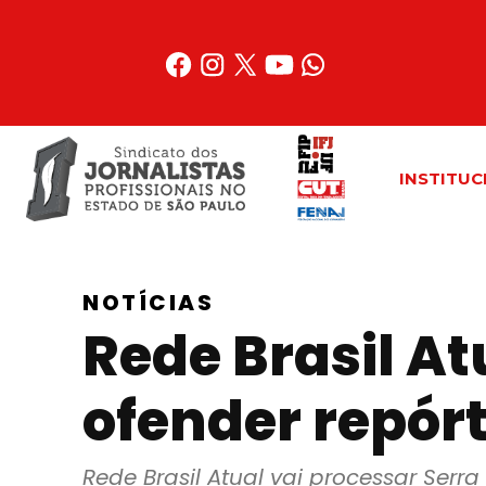
Acessar
o
conteúdo
INSTITUC
NOTÍCIAS
Rede Brasil At
ofender repór
Rede Brasil Atual vai processar Serra