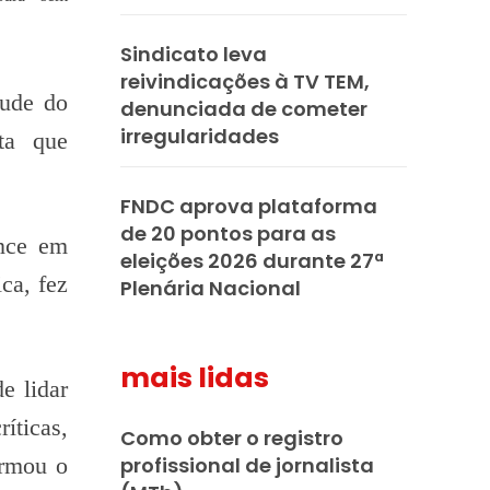
Sindicato leva
reivindicações à TV TEM,
tude do
denunciada de cometer
irregularidades
ta que
FNDC aprova plataforma
de 20 pontos para as
ence em
eleições 2026 durante 27ª
ca, fez
Plenária Nacional
mais lidas
e lidar
íticas,
Como obter o registro
irmou o
profissional de jornalista