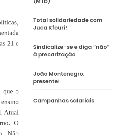
(MTb)
Total solidariedade com
íticas,
Juca Kfouri!
sentada
as 21 e
Sindicalize-se e diga “não”
à precarização
João Montenegro,
presente!
, que o
Campanhas salariais
 ensino
l Atual
rno. O
ta. Não