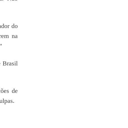
ador do
irem na
”
 Brasil
ções de
ulpas.