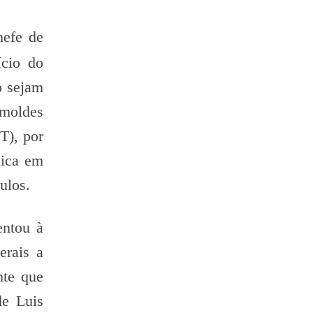
hefe de
ício do
o sejam
 moldes
T), por
lica em
ulos.
entou à
erais a
nte que
de Luis