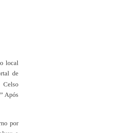
o local
rtal de
, Celso
?” Após
rno por