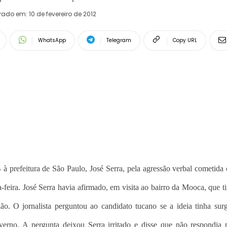
erado em:
10 de fevereiro de 2012
WhatsApp
Telegram
Copy URL
 prefeitura de São Paulo, José Serra, pela agressão verbal cometida
-feira. José Serra havia afirmado, em visita ao bairro da Mooca, que ti
gião. O jornalista perguntou ao candidato tucano se a ideia tinha sur
rno. A pergunta deixou Serra irritado e disse que não respondia 