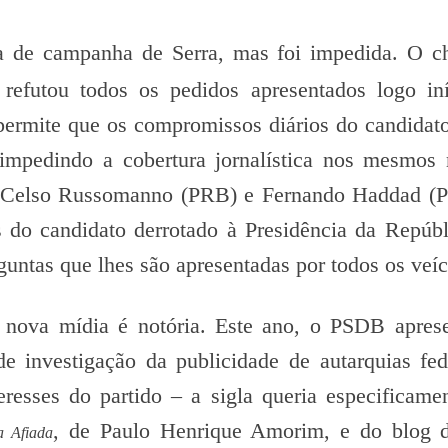
a de campanha de Serra, mas foi impedida. O c
 refutou todos os pedidos apresentados logo in
o permite que os compromissos diários do candidat
impedindo a cobertura jornalística nos mesmos
de Celso Russomanno (PRB) e Fernando Haddad (P
s do candidato derrotado à Presidência da Repúb
ntas que lhes são apresentadas por todos os veíc
 nova mídia é notória. Este ano, o PSDB apres
de investigação da publicidade de autarquias fed
eresses do partido – a sigla queria especificame
, de Paulo Henrique Amorim, e do blog 
a Afiada