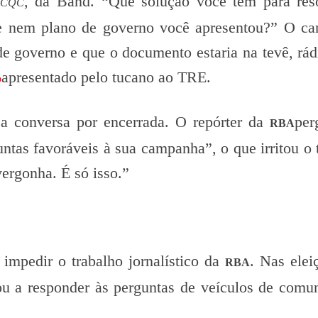
, da Band. “Que solução você tem para res
CQC
 nem plano de governo você apresentou?” O ca
de governo e que o documento estaria na tevê, rád
apresentado pelo tucano ao TRE.
o
a conversa por encerrada. O repórter da
per
RBA
untas favoráveis à sua campanha”, o que irritou o 
ergonha. É só isso.”
impedir o trabalho jornalístico da
. Nas elei
RBA
ou a responder às perguntas de veículos de comu