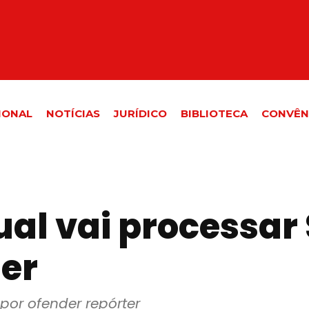
IONAL
NOTÍCIAS
JURÍDICO
BIBLIOTECA
CONVÊN
ual vai processar
ter
 por ofender repórter