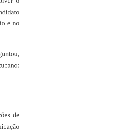
olver o
ndidato
io e no
guntou,
tucano:
ções de
nicação