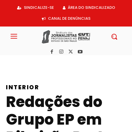
Acessar
SINDICALIZE-SE
ÁREA DO SINDICALIZADO
o
conteúdo
CANAL DE DENÚNCIAS
INTERIOR
Redações do
Grupo EP em