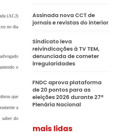
Assinada nova CCT de
nada (ACJ)
jornais e revistas do interior
ceu no dia
Sindicato leva
reivindicações à TV TEM,
denunciada de cometer
 advogado
irregularidades
mantendo o
FNDC aprova plataforma
de 20 pontos para as
eleições 2026 durante 27ª
embrou que
Plenária Nacional
neamente a
 saber do
mais lidas