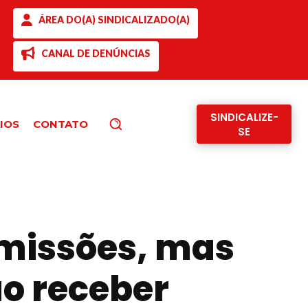
ÁREA DO(A) SINDICALIZADO(A)
CANAL DE DENÚNCIAS
SINDICALIZE-
IOS
CONTATO
Pesquisar
SE
missões, mas
o receber