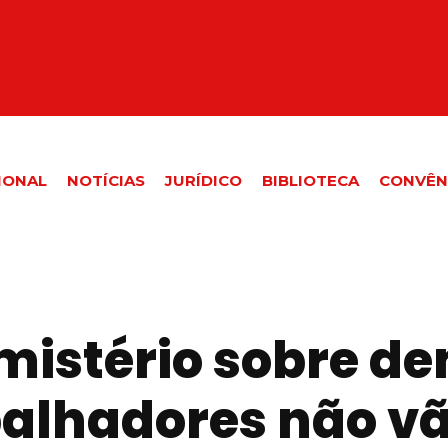
IONAL
NOTÍCIAS
JURÍDICO
BIBLIOTECA
CONVÊN
istério sobre de
balhadores não vã