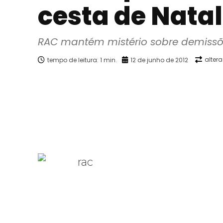
cesta de Natal
RAC mantém mistério sobre demissõe
alter
tempo de leitura:
1
min.
12 de junho de 2012
Facebook
X
Compartilhado