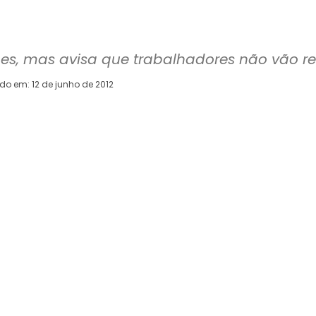
s, mas avisa que trabalhadores não vão re
ado em:
12 de junho de 2012
WhatsApp
Telegram
Copy URL
E