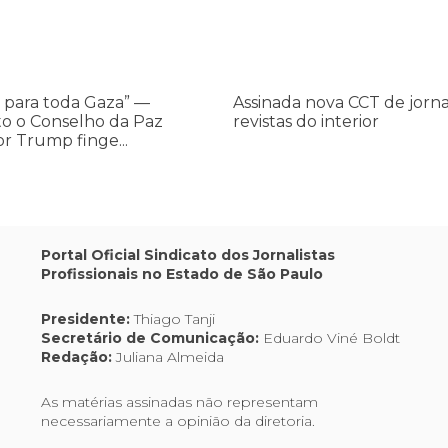
jornais
e
revistas
do
 para toda Gaza” —
Assinada nova CCT de jorna
interior
o o Conselho da Paz
revistas do interior
or Trump finge...
,
Portal Oficial Sindicato dos Jornalistas
Profissionais no Estado de São Paulo
os
Presidente:
Thiago Tanji
Secretário de Comunicação:
Eduardo Viné Boldt
Redação:
Juliana Almeida
As matérias assinadas não representam
necessariamente a opinião da diretoria.