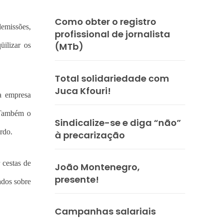
Como obter o registro
demissões,
profissional de jornalista
(MTb)
ilizar os
Total solidariedade com
Juca Kfouri!
a empresa
. Também o
Sindicalize-se e diga “não”
rdo.
à precarização
 cestas de
João Montenegro,
presente!
ados sobre
Campanhas salariais