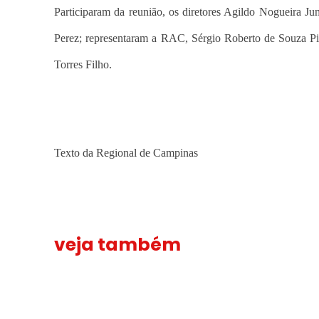
Participaram da reunião, os diretores Agildo Nogueira
Perez; representaram a RAC, Sérgio Roberto de Souza Pi
Torres Filho.
Texto da Regional de Campinas
veja também
Solidariedade ao jornalista Caê Vasconcelos e repúdio a
Solidariedade
“Funeral p
“Funeral
ao
para
jornalista
toda
Caê
Gaza”