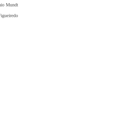
nio Mundt
Figueiredo
praticar diplomacia, Israel intensifica assassinatos
vistas do interior