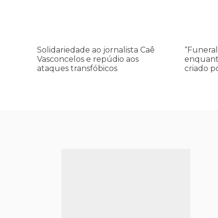
Vasconcelos
—
e
enquanto
repúdio
o
aos
Conselho
Solidariedade ao jornalista Caê
“Funeral
ataques
da
Vasconcelos e repúdio aos
enquant
transfóbicos
Paz
ataques transfóbicos
criado p
criado
por
Trump
finge
praticar
diplomacia
Israel
intensifica
assassinat