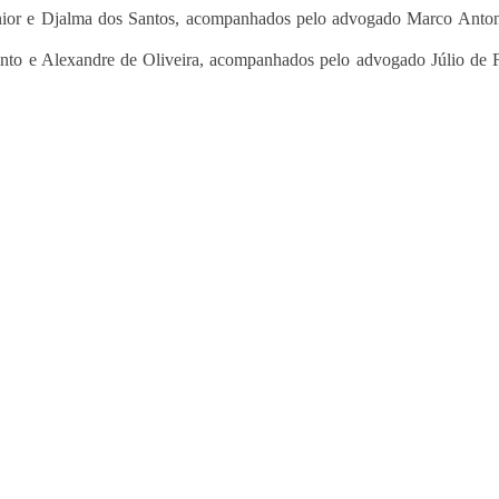
 Junior e Djalma dos Santos, acompanhados pelo advogado Marco Anto
nto e Alexandre de Oliveira, acompanhados pelo advogado Júlio de 
os ataques transfóbicos
ara toda Gaza” — enquanto o Conselho da Paz criado por Trump finge 
Assinada nova CCT de jornais e re
Assinada
nova
CCT
de