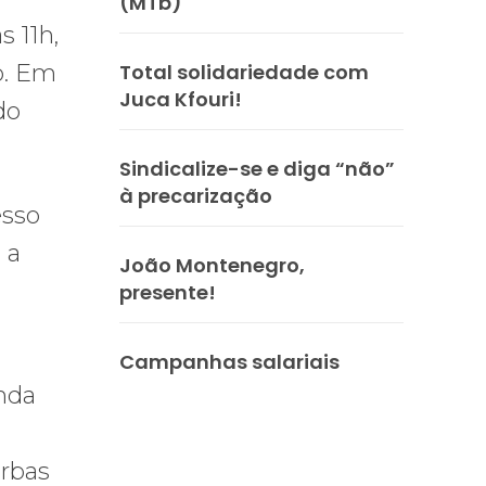
(MTb)
s 11h,
Total solidariedade com
o. Em
Juca Kfouri!
do
Sindicalize-se e diga “não”
à precarização
esso
 a
João Montenegro,
presente!
Campanhas salariais
nda
erbas