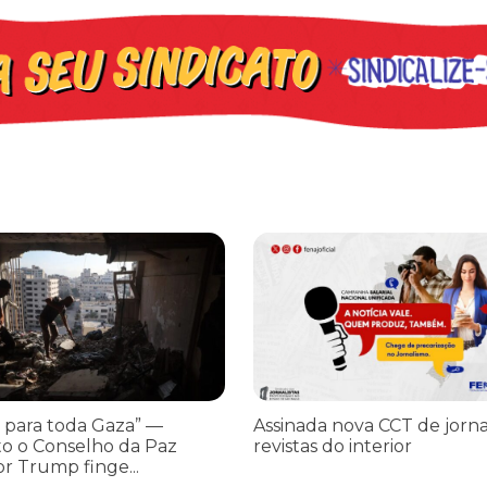
os ataques transfóbicos
ara toda Gaza” — enquanto o Conselho da Paz criado por Trump finge 
Assinada nova CCT de jornais e re
 para toda Gaza” —
Assinada nova CCT de jorna
o o Conselho da Paz
revistas do interior
or Trump finge...