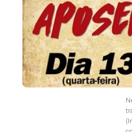
Ne
tr
(I
co