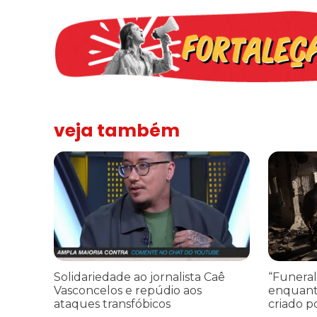
veja também
Solidariedade ao jornalista Caê Vasconcelos e repúdio a
“Funeral p
Solidariedade ao jornalista Caê
“Funeral
Vasconcelos e repúdio aos
enquant
ataques transfóbicos
criado p