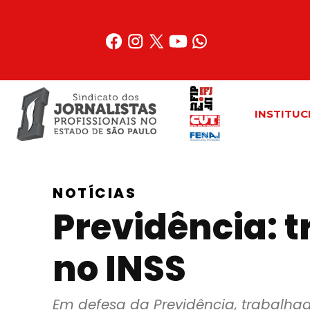
Acessar
o
conteúdo
INSTITUC
NOTÍCIAS
Previdência: t
no INSS
Em defesa da Previdência, trabalhad