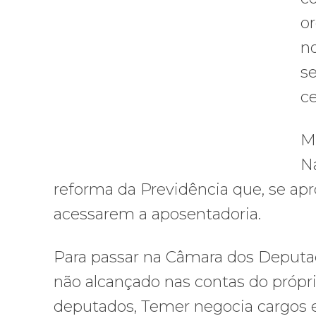
or
no
s
ce
M
N
reforma da Previdência que, se apro
acessarem a aposentadoria.
Para passar na Câmara dos Deputad
não alcançado nas contas do própri
deputados, Temer negocia cargos e