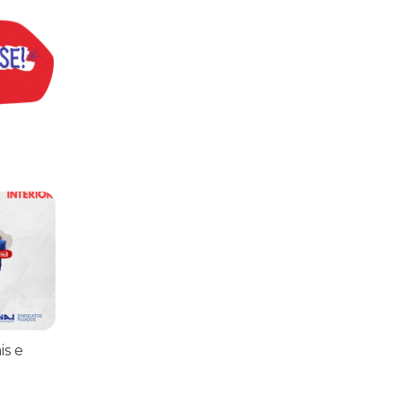
praticar diplomacia, Israel intensifica assassinatos
vistas do interior
is e