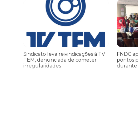
Sindicato leva reivindicações à TV TEM, denunciada de 
FNDC aprov
Sindicato leva reivindicações à TV
FNDC ap
TEM, denunciada de cometer
pontos p
irregularidades
durante 