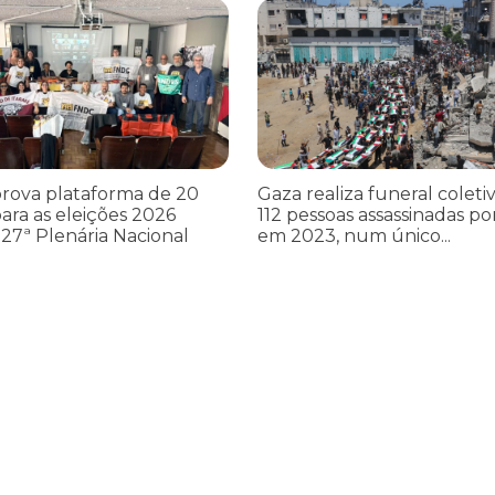
cometer irregularidades
a plataforma de 20 pontos para as eleições 2026 durante 27ª Plená
Gaza realiza funeral coletivo de
rova plataforma de 20
Gaza realiza funeral coleti
ara as eleições 2026
112 pessoas assassinadas por
27ª Plenária Nacional
em 2023, num único...