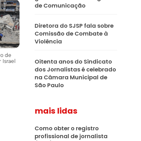
ria Nacional
 112 pessoas assassinadas por Israel em 2023, num único ataque aér
de Comunicação
Diretora do SJSP fala sobre
Comissão de Combate à
Violência
vo de
Oitenta anos do Sindicato
 Israel
dos Jornalistas é celebrado
na Câmara Municipal de
São Paulo
mais lidas
Como obter o registro
profissional de jornalista