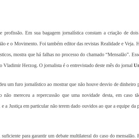
e profissão. Em sua bagagem jornalística constam a criação de dois
inião e o Movimento. Foi também editor das revistas Realidade e Veja. H
alísticos, mostra que há falhas no processo do chamado “Mensalão”. Ess
 Vladimir Herzog. O jornalista é o entrevistado deste mês do jornal
Un
 deu um furo jornalístico ao mostrar que não houve desvio de dinheiro 
co não mereceu a repercussão que uma novidade desta, em caso tão
al e a Justiça em particular não terem dado ouvidos ao que a equipe da 
 suficiente para garantir um debate multilateral do caso do mensalão.