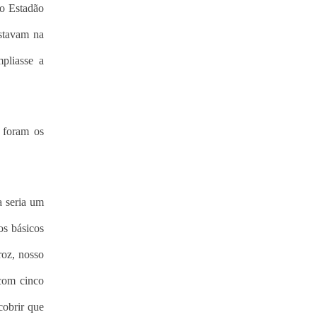
 o Estadão
estavam na
pliasse a
 foram os
 seria um
os básicos
oz, nosso
 com cinco
cobrir que