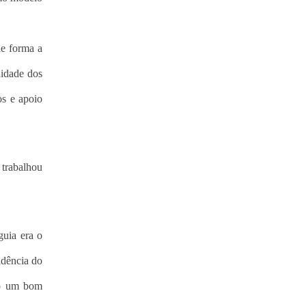
de forma a
nidade dos
os e apoio
 trabalhou
guia era o
ndência do
do um bom