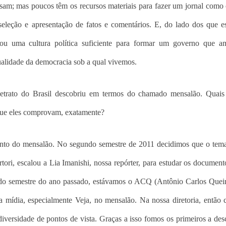
nsam; mas poucos têm os recursos materiais para fazer um jornal como
seleção e apresentação de fatos e comentários. E, do lado dos que 
riou uma cultura política suficiente para formar um governo que am
ualidade da democracia sob a qual vivemos.
etrato do Brasil descobriu em termos do chamado mensalão. Quais
 que eles comprovam, exatamente?
nto do mensalão. No segundo semestre de 2011 decidimos que o tema
ori, escalou a Lia Imanishi, nossa repórter, para estudar os document
o semestre do ano passado, estávamos o ACQ (Antônio Carlos Queir
a mídia, especialmente Veja, no mensalão. Na nossa diretoria, então
diversidade de pontos de vista. Graças a isso fomos os primeiros a des