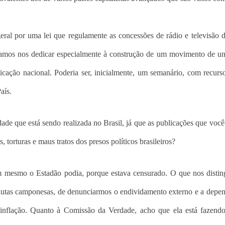
geral por uma lei que regulamente as concessões de rádio e televisão 
ríamos nos dedicar especialmente à construção de um movimento de u
icação nacional. Poderia ser, inicialmente, um semanário, com recurs
aís.
de que está sendo realizada no Brasil, já que as publicações que você
 torturas e maus tratos dos presos políticos brasileiros?
m mesmo o Estadão podia, porque estava censurado. O que nos distin
s lutas camponesas, de denunciarmos o endividamento externo e a depe
 inflação. Quanto à Comissão da Verdade, acho que ela está fazen