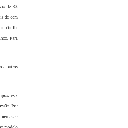
svio de R$
ais de cem
ro não foi
anco. Para
o a outros
mpos, está
estão. Por
lamentação
omo modelo