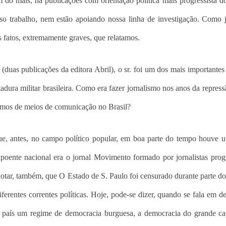
ém do mais, há publicações com orientação política mais progressista d
 trabalho, nem estão apoiando nossa linha de investigação. Como j
s fatos, extremamente graves, que relatamos.
e (duas publicações
da editora Abril), o sr. foi um dos mais importante
dura militar brasileira. Como era fazer jornalismo nos anos da repress
ermos de meios de comunicação no Brasil?
que, antes, no campo político popular, em boa parte do tempo houve 
xpoente nacional era o jornal Movimento formado por jornalistas progr
tar, também, que O Estado de S. Paulo foi censurado durante parte d
iferentes correntes políticas. Hoje, pode-se dizer, quando se fala em d
no país um regime de democracia burguesa, a democracia do grande cap