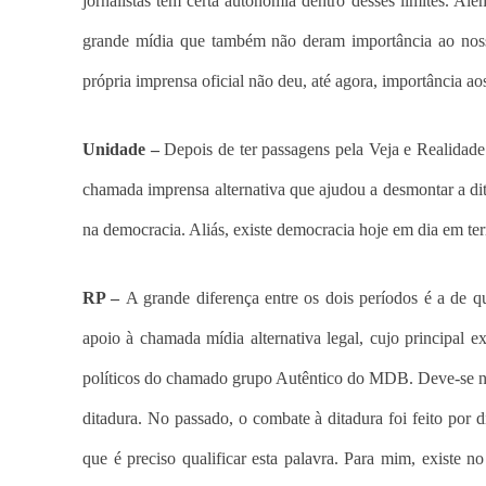
jornalistas têm certa autonomia dentro desses limites. Al
grande mídia que também não deram importância ao nosso
própria imprensa oficial não deu, até agora, importância ao
Unidade –
Depois de ter passagens pela Veja e Realidad
chamada imprensa alternativa que ajudou a desmontar a dita
na democracia. Aliás, existe democracia hoje em dia em t
RP –
A grande diferença entre os dois períodos é a de 
apoio à chamada mídia alternativa legal, cujo principal e
políticos do chamado grupo Autêntico do MDB. Deve-se no
ditadura. No passado, o combate à ditadura foi feito por d
que é preciso qualificar esta palavra. Para mim, existe 