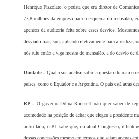
Henrique Pizzolato, o petista que era diretor de Comun
73,8 milhões da empresa para o esquema do mensalão, er
apensos da auditoria feita sobre esses desvios. Mostramo
desviado mas, sim, aplicado efetivamente para a realizaç
nós ruiu então a viga mestra do mensalão, a do desvio de 
Unidade –
Qual a sua análise sobre a questão do marco re
países, como o Equador e a Argentina. O país está atrás d
RP –
O governo Dilma Rousseff não quer saber de regul
acomodado na posição de achar que elegeu a presidente mas 
outro lado, o PT sabe que, no atual Congresso, dificilme
dessas concessões mesmo em termos que sejam apenas equiv