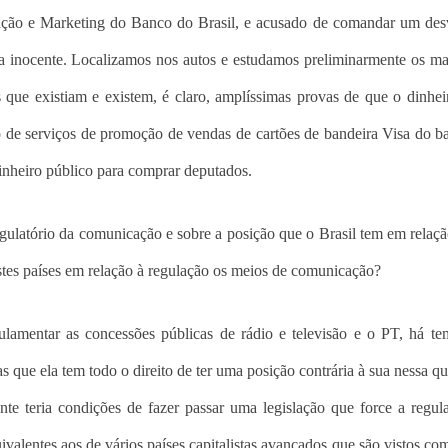
icação e Marketing do Banco do Brasil, e acusado de comandar um de
a inocente. Localizamos nos autos e estudamos preliminarmente os m
s que existiam e existem, é claro, amplíssimas provas de que o dinhei
ão de serviços de promoção de vendas de cartões de bandeira Visa do b
dinheiro público para comprar deputados.
gulatório da comunicação e sobre a posição que o Brasil tem em relaçã
estes países em relação à regulação os meios de comunicação?
amentar as concessões públicas de rádio e televisão e o PT, há te
que ela tem todo o direito de ter uma posição contrária à sua nessa qu
nte teria condições de fazer passar uma legislação que force a regu
alentes aos de vários países capitalistas avançados que são vistos c