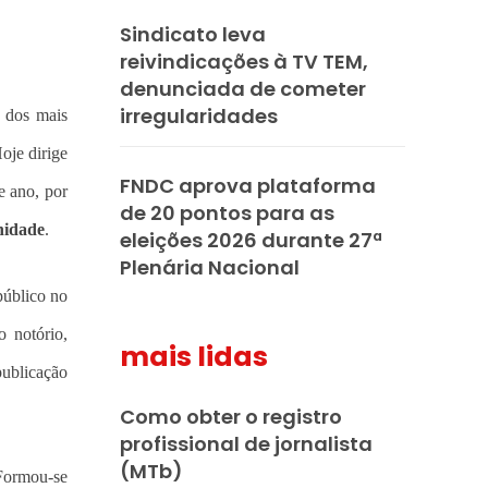
Sindicato leva
reivindicações à TV TEM,
denunciada de cometer
irregularidades
 dos mais
oje dirige
FNDC aprova plataforma
e ano, por
de 20 pontos para as
idade
.
eleições 2026 durante 27ª
Plenária Nacional
público no
 notório,
mais lidas
publicação
Como obter o registro
profissional de jornalista
(MTb)
 Formou-se