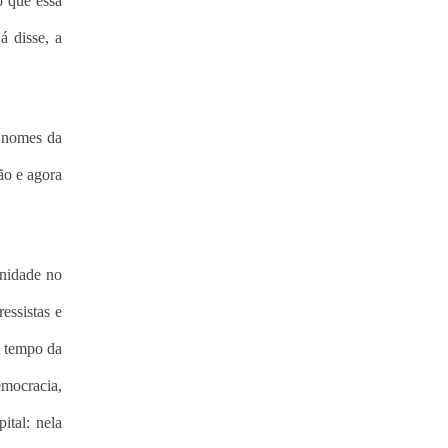
o que essa
á disse, a
s nomes da
ão e agora
unidade no
essistas e
o tempo da
emocracia,
ital: nela