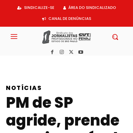
Acessar
SINDICALIZE-SE
ÁREA DO SINDICALIZADO
o
conteúdo
CANAL DE DENÚNCIAS
NOTÍCIAS
PM de SP
agride, prende