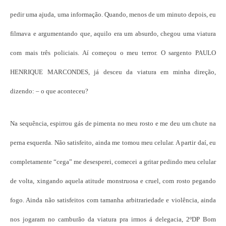
pedir uma ajuda, uma informação. Quando, menos de um minuto depois, eu
filmava e argumentando que, aquilo era um absurdo, chegou uma viatura
com mais três policiais. Aí começou o meu terror. O sargento PAULO
HENRIQUE MARCONDES, já desceu da viatura em minha direção,
dizendo: – o que aconteceu?
Na sequência, espirrou gás de pimenta no meu rosto e me deu um chute na
perna esquerda. Não satisfeito, ainda me tomou meu celular. A partir daí, eu
completamente “cega” me desesperei, comecei a gritar pedindo meu celular
de volta, xingando aquela atitude monstruosa e cruel, com rosto pegando
fogo. Ainda não satisfeitos com tamanha arbitrariedade e violência, ainda
nos jogaram no camburão da viatura pra irmos á delegacia, 2ºDP Bom