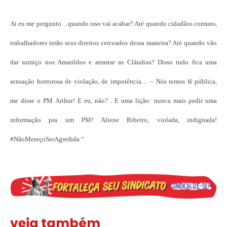
Ai eu me pergunto…quando isso vai acabar? Até quando cidadãos comuns,
trabalhadores terão seus direitos cerceados dessa maneira? Até quando vão
dar sumiço nos Amarildos e arrastar as Cláudias? Disso tudo fica uma
sensação horrorosa de violação, de impotência… – Nós temos fé pública,
me disse o PM Arthur! E eu, não? . E uma lição: nunca mais pedir uma
informação pra um PM! Aliene Ribeiro, violada, indignada!
#NãoMereçoSerAgredida “
veja também