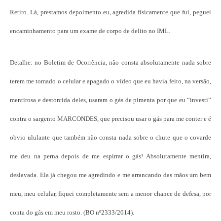
Retiro. Lá, prestamos depoimento eu, agredida fisicamente que fui, peguei
encaminhamento para um exame de corpo de delito no IML.
Detalhe: no Boletim de Ocorrência, não consta absolutamente nada sobre
terem me tomado o celular e apagado o vídeo que eu havia feito, na versão,
mentirosa e destorcida deles, usaram o gás de pimenta por que eu “investi”
contra o sargento MARCONDES, que precisou usar o gás para me conter e é
obvio ululante que também não consta nada sobre o chute que o covarde
me deu na perna depois de me espirrar o gás! Absolutamente mentira,
deslavada. Ela já chegou me agredindo e me arrancando das mãos um bem
meu, meu celular, fiquei completamente sem a menor chance de defesa, por
conta do gás em meu rosto. (BO nº2333/2014).