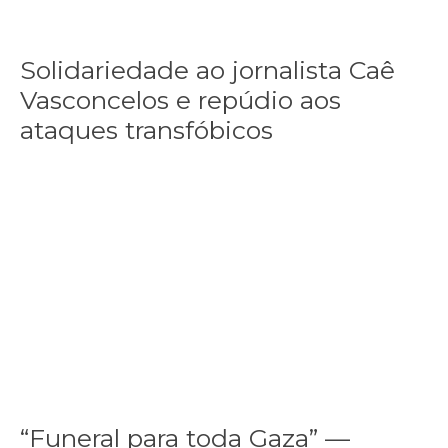
transfóbicos
Solidariedade ao jornalista Caê
Vasconcelos e repúdio aos
ataques transfóbicos
“Funeral para toda Gaza” — enquanto o Conselho da Paz criado por
“Funeral
para
toda
Gaza”
—
enquanto
o
Conselho
da
Paz
criado
por
“Funeral para toda Gaza” —
Trump