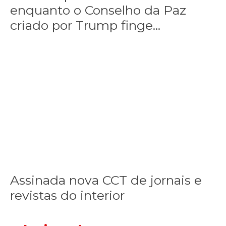
enquanto o Conselho da Paz
finge
praticar
criado por Trump finge...
diplomacia,
Israel
intensifica
Assinada nova CCT de jornais e revistas do interior
Assinada
assassinatos
nova
CCT
de
jornais
e
revistas
do
interior
Assinada nova CCT de jornais e
revistas do interior