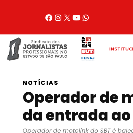
Acessar
o
conteúdo
INSTITUC
NOTÍCIAS
Operador de m
da entrada ao
Operador de motolink do SBT é bale