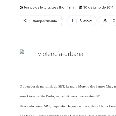
tempo de leitura:
Less than 1
min.
30 de julho de 2014
Facebook
X
Compartilhado
O operador de motolink do SBT, Leandro Moreno dos Santos Chagas, f
zona Oeste de São Paulo, na manhã desta quarta-feira (30).
De acordo com o SBT, enquanto Chagas e o cinegrafista Cleber Enriqu
da Manhã”, jornal comandado por César Filho, dois homens se apr