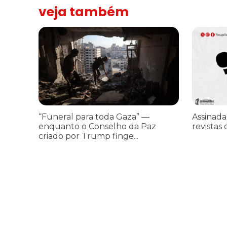
veja também
“Funeral para toda Gaza” — enquanto o Conselho da Paz cr
Assinada n
“Funeral para toda Gaza” —
Assinada
enquanto o Conselho da Paz
revistas 
criado por Trump finge...