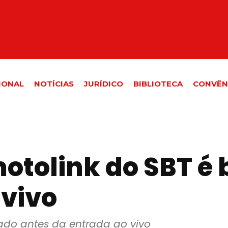
IONAL
NOTÍCIAS
JURÍDICO
BIBLIOTECA
CONVÊN
otolink do SBT é 
 vivo
ado antes da entrada ao vivo