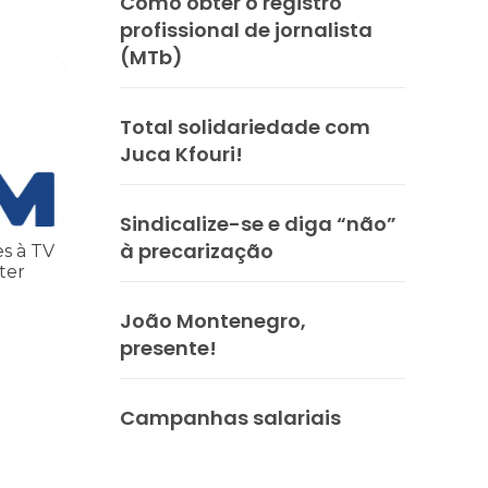
Como obter o registro
profissional de jornalista
(MTb)
inatos
 TV TEM, denunciada de cometer irregularidades
Total solidariedade com
Juca Kfouri!
Sindicalize-se e diga “não”
à precarização
es à TV
ter
João Montenegro,
presente!
Campanhas salariais