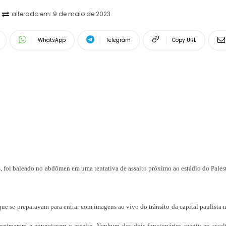
alterado em:
9 de maio de 2023
WhatsApp
Telegram
Copy URL
oi baleado no abdômen em uma tentativa de assalto próximo ao estádio do Palestr
e se preparavam para entrar com imagens ao vivo do trânsito da capital paulista 
oximaram e anunciaram o assalto. Nenhum dos dois funcionários reagiu ao assal