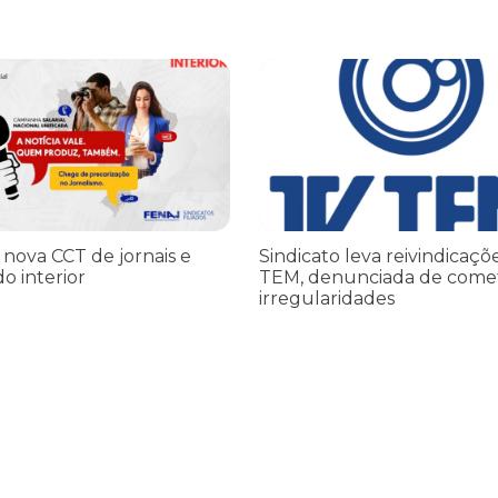
iado por Trump finge praticar diplomacia, Israel intensifica assass
ova CCT de jornais e revistas do interior
Sindicato leva reivindicações à
 nova CCT de jornais e
Sindicato leva reivindicaçõ
do interior
TEM, denunciada de come
irregularidades