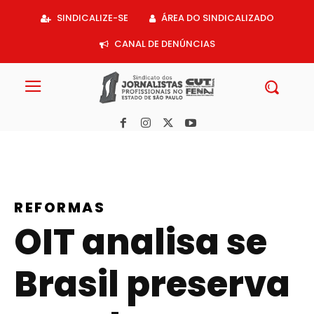
Acessar
SINDICALIZE-SE
ÁREA DO SINDICALIZADO
o
conteúdo
CANAL DE DENÚNCIAS
REFORMAS
OIT analisa se
Brasil preserva