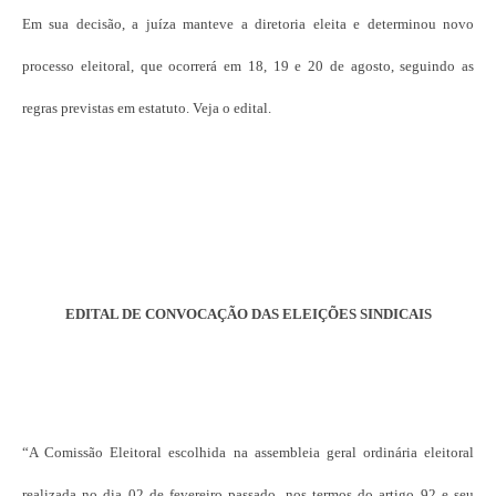
Em sua decisão, a juíza manteve a diretoria eleita e determinou novo
processo eleitoral, que ocorrerá em 18, 19 e 20 de agosto, seguindo as
regras previstas em estatuto. Veja o edital.
EDITAL DE CONVOCAÇÃO DAS ELEIÇÕES SINDICAIS
“A Comissão Eleitoral escolhida na assembleia geral ordinária eleitoral
realizada no dia 02 de fevereiro passado, nos termos do artigo 92 e seu