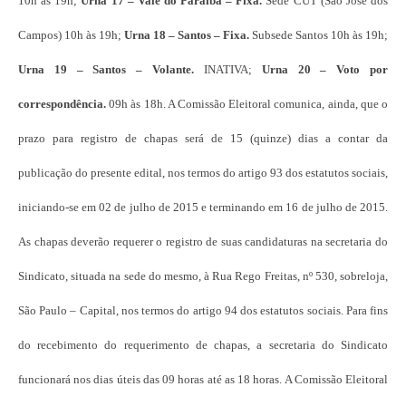
10h às 19h;
Urna 17 – Vale do Paraíba – Fixa.
Sede CUT (São José dos
Campos) 10h às 19h;
Urna 18 – Santos – Fixa.
Subsede Santos 10h às 19h;
Urna 19 – Santos – Volante.
INATIVA;
Urna 20 – Voto por
correspondência.
09h às 18h. A Comissão Eleitoral comunica, ainda, que o
prazo para registro de chapas será de 15 (quinze) dias a contar da
publicação do presente edital, nos termos do artigo 93 dos estatutos sociais,
iniciando-se em 02 de julho de 2015 e terminando em 16 de julho de 2015.
As chapas deverão requerer o registro de suas candidaturas na secretaria do
Sindicato, situada na sede do mesmo, à Rua Rego Freitas, nº 530, sobreloja,
São Paulo – Capital, nos termos do artigo 94 dos estatutos sociais. Para fins
do recebimento do requerimento de chapas, a secretaria do Sindicato
funcionará nos dias úteis das 09 horas até as 18 horas. A Comissão Eleitoral