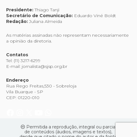
Presidente:
Thiago Tanji
Secretário de Comunicação:
Eduardo Viné Boldt
Redação:
Juliana Almeida
As matérias assinadas não representam necessariamente
a opinião da diretoria.
Contatos
Tel: (11) 3217-6299
E-mail: jornalista@sjsp.org.br
Endereço
Rua Rego Freitas,530 - Sobreloja
Vila Buarque - SP
CEP: 01220-010
Permitida a reprodução, integral ou parcial
de conteúdos (áudios, imagens e textos),
desde que citado o nome do autor e da fonte