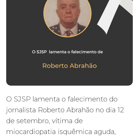
O SJSP lamenta o falecimento do
jornalista Roberto Abrahão no dia 12
de setembro, vítima de
miocardiopatia isquêmica aguda,