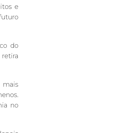
itos e
futuro
ico do
retira
 mais
menos.
mia no