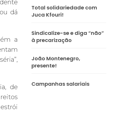
idente
Total solidariedade com
 ou dá
Juca Kfouri!
Sindicalize-se e diga “não”
ntém a
à precarização
mentam
João Montenegro,
éria”,
presente!
Campanhas salariais
ia, de
reitos
estrói