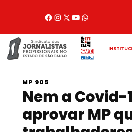
Acessar
o
conteúdo
INSTITUC
MP 905
Nem a Covid-1
aprovar MP que