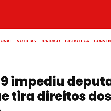
IONAL
NOTÍCIAS
JURÍDICO
BIBLIOTECA
CONVÊN
9 impediu deput
 tira direitos do