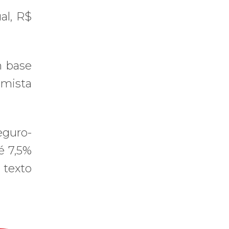
al, R$
m base
 mista
eguro-
é 7,5%
 texto