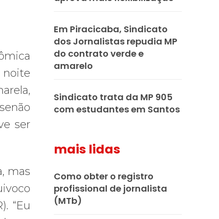
Em Piracicaba, Sindicato
dos Jornalistas repudia MP
do contrato verde e
nômica
amarelo
 noite
arela,
Sindicato trata da MP 905
 senão
com estudantes em Santos
ve ser
mais lidas
a, mas
Como obter o registro
uivoco
profissional de jornalista
(MTb)
). “Eu