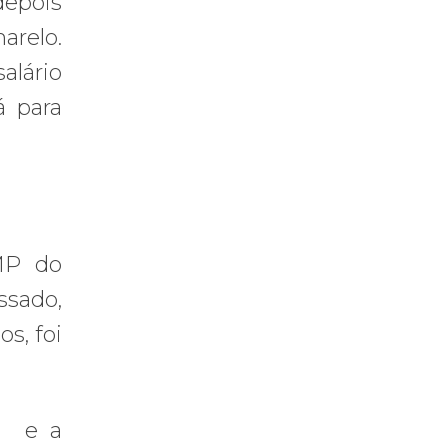
depois
arelo.
alário
á para
MP do
ssado,
s, foi
J) e a