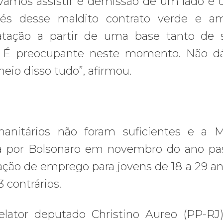
amos assistir é demissão de um lado e 
vés desse maldito contrato verde e am
tação a partir de uma base tanto de s
. É preocupante neste momento. Não d
eio disso tudo”, afirmou.
anitários não foram suficientes e a 
da por Bolsonaro em novembro do ano pa
ção de emprego para jovens de 18 a 29 ano
 contrários.
relator deputado Christino Aureo (PP-R