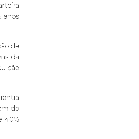
rteira
5 anos
ção de
ens da
uição
rantia
tem do
de 40%