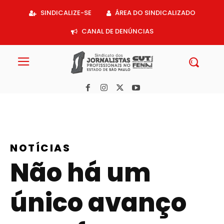
Acessar
SINDICALIZE-SE
ÁREA DO SINDICALIZADO
o
conteúdo
CANAL DE DENÚNCIAS
NOTÍCIAS
Não há um
único avanço