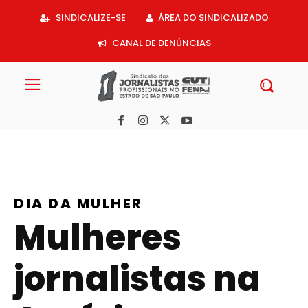
Acessar
SINDICALIZE-SE
ÁREA DO SINDICALIZADO
o
conteúdo
CANAL DE DENÚNCIAS
DIA DA MULHER
Mulheres
jornalistas na