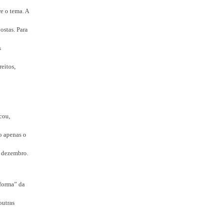
e o tema. A
ostas. Para
s
reitos,
cou,
o apenas o
e dezembro.
eforma” da
outras