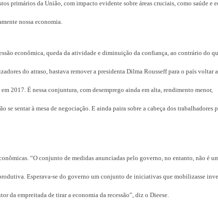
tos primários da União, com impacto evidente sobre áreas cruciais, como saúde e e
uamente nossa economia.
ssão econômica, queda da atividade e diminuição da confiança, ao contrário do qu
dores do atraso, bastava remover a presidenta Dilma Rousseff para o país voltar ao
a em 2017. É nessa conjuntura, com desemprego ainda em alta, rendimento menor,
rão se sentar à mesa de negociação. E ainda paira sobre a cabeça dos trabalhadores p
econômicas. “O conjunto de medidas anunciadas pelo governo, no entanto, não é u
produtiva. Esperava-se do governo um conjunto de iniciativas que mobilizasse inv
r da empreitada de tirar a economia da recessão”, diz o Dieese.