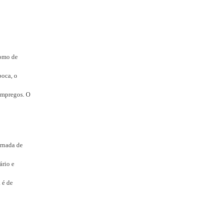
como de
poca, o
empregos. O
ornada de
ário e
 é de