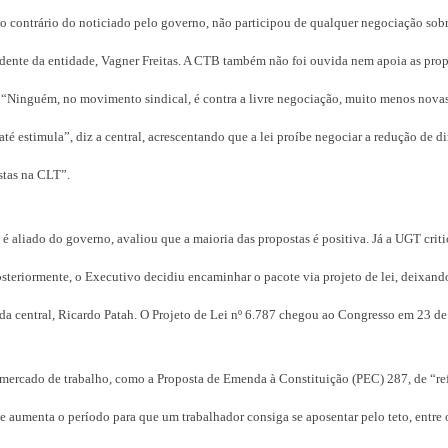
ao contrário do noticiado pelo governo, não participou de qualquer negociação sobr
residente da entidade, Vagner Freitas. A CTB também não foi ouvida nem apoia as prop
ho. “Ninguém, no movimento sindical, é contra a livre negociação, muito menos nova
até estimula”, diz a central, acrescentando que a lei proíbe negociar a redução de di
stas na CLT”.
) é aliado do governo, avaliou que a maioria das propostas é positiva. Já a UGT criti
steriormente, o Executivo decidiu encaminhar o pacote via projeto de lei, deixand
da central, Ricardo Patah. O Projeto de Lei nº 6.787 chegou ao Congresso em 23 d
 o mercado de trabalho, como a Proposta de Emenda à Constituição (PEC) 287, de “r
e aumenta o período para que um trabalhador consiga se aposentar pelo teto, entre 