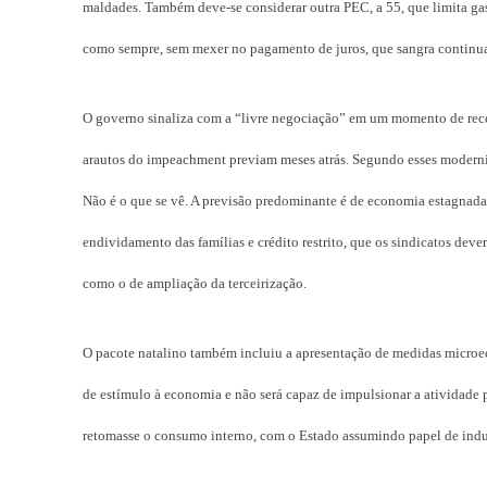
maldades. Também deve-se considerar outra PEC, a 55, que limita gas
como sempre, sem mexer no pagamento de juros, que sangra contin
O governo sinaliza com a “livre negociação” em um momento de rece
arautos do impeachment previam meses atrás. Segundo esses moderniza
Não é o que se vê. A previsão predominante é de economia estagnad
endividamento das famílias e crédito restrito, que os sindicatos deve
como o de ampliação da terceirização.
O pacote natalino também incluiu a apresentação de medidas micro
de estímulo à economia e não será capaz de impulsionar a atividade 
retomasse o consumo interno, com o Estado assumindo papel de induto