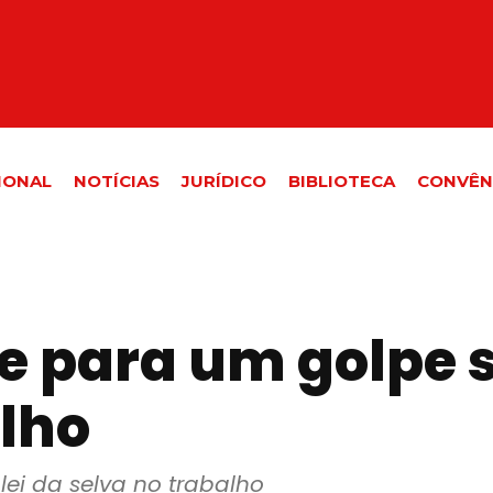
IONAL
NOTÍCIAS
JURÍDICO
BIBLIOTECA
CONVÊN
 para um golpe só
alho
ei da selva no trabalho