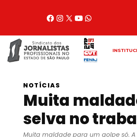
Acessar
o
conteúdo
INSTITUC
NOTÍCIAS
Muita maldade
selva no trab
Muita maldade para um golpe só. A l