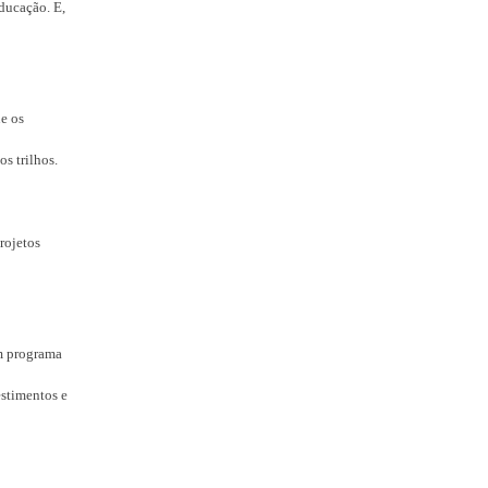
ducação. E,
e os
s trilhos.
rojetos
m programa
estimentos e