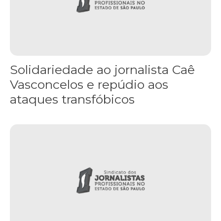
Solidariedade ao jornalista Caê
Vasconcelos e repúdio aos
ataques transfóbicos
“Funeral para toda Gaza” — enquanto o Conselho da Paz criado por