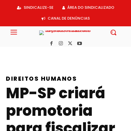
Acessar
SINDICALIZE-SE
ÁREA DO SINDICALIZADO
o
conteúdo
CANAL DE DENÚNCIAS
DIREITOS HUMANOS
MP-SP criará
promotoria
para fiscalizar