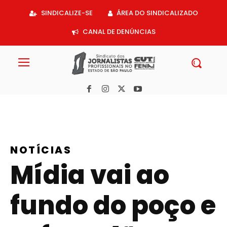
Acessar
SINDICALIZE-SE
ÁREA DO SINDICALIZADO
o
conteúdo
CANAL DE DENÚNCIAS
NOTÍCIAS
Mídia vai ao
fundo do poço e