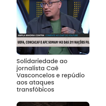
Solidariedade ao
jornalista Caê
Vasconcelos e repúdio
aos ataques
transfóbicos
“Funeral para toda Gaza” — enquanto o Conselho da Paz cr