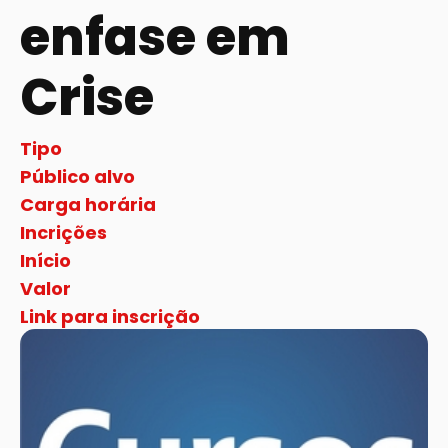
enfase em
Crise
Tipo
Público alvo
Carga horária
Incrições
Início
Valor
Link para inscrição