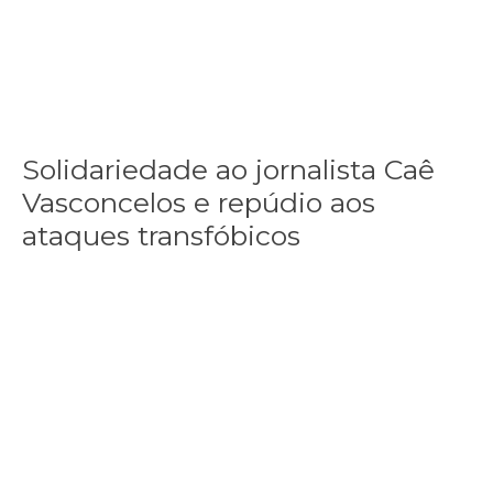
Solidariedade ao jornalista Caê
Vasconcelos e repúdio aos
ataques transfóbicos
“Funeral para toda Gaza” — enquanto o Conselho da Paz criado por