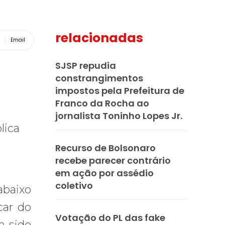
relacionadas
Email
SJSP repudia
constrangimentos
impostos pela Prefeitura de
Franco da Rocha ao
jornalista Toninho Lopes Jr.
lica
Recurso de Bolsonaro
recebe parecer contrário
em ação por assédio
coletivo
abaixo
car do
Votação do PL das fake
m sido