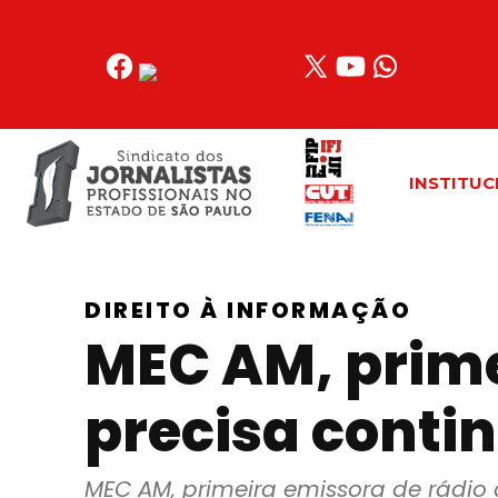
Acessar
o
conteúdo
INSTITUC
DIREITO À INFORMAÇÃO
MEC AM, primei
precisa contin
MEC AM, primeira emissora de rádio d