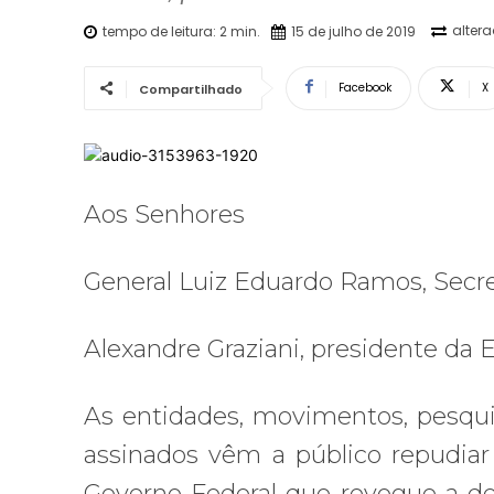
alter
tempo de leitura:
2
min.
15 de julho de 2019
Facebook
X
Compartilhado
Aos Senhores
General Luiz Eduardo Ramos, Secre
Alexandre Graziani, presidente da
As entidades, movimentos, pesqui
assinados vêm a público repudiar
Governo Federal que revogue a de