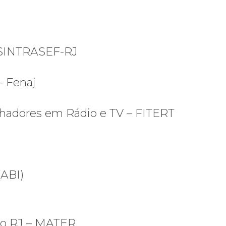
s SINTRASEF-RJ
- Fenaj
lhadores em Rádio e TV – FITERT
(ABI)
 do RJ – MATER