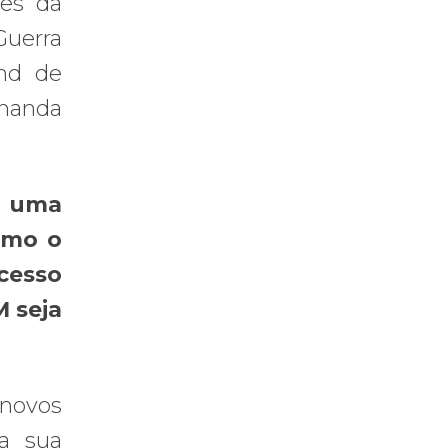
es da
Guerra
ond de
rnanda
e uma
omo o
acesso
M seja
 novos
a sua