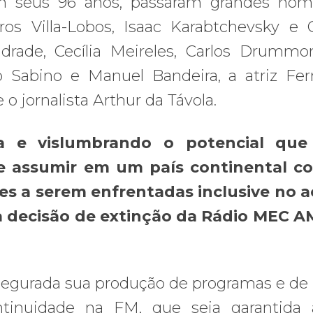
em seus 96 anos, passaram grandes nom
os Villa-Lobos, Isaac Karabtchevsky e 
ndrade, Cecília Meireles, Carlos Drumm
 Sabino e Manuel Bandeira, a atriz Fe
o jornalista Arthur da Távola.
ria e vislumbrando o potencial qu
de assumir em um país continental c
es a serem enfrentadas inclusive no 
a decisão de extinção da Rádio MEC A
ssegurada sua produção de programas e de
tinuidade na FM, que seja garantida 